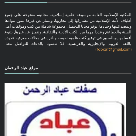
المكتبة الإسلامية العامة موسوعة علمية إسلامية، مجانية، مفتوحة على جميع
أطياف الأمة الإسلامية من مشارقها إلى مغاربها، وتمتاز عن غيرها بتنوع موادها
وبمصداقيتها وحيادها, توفر مجانا للتحميل, مجموعة شاملة من كتب ومؤلفات أهل
السنة والجماعة, وعددا مهما من الكتب الأدبية والثقافية. وتتميز عن غيرها, بتنوع
أقسامها, وبالسبق في توفير كتب علمية نفيسة ونادرة في مجالات معرفية عديدة
باللغة العربية, والإنجليزية والفرنسية. فلا تنسونا بالدعاء. للتواصل معنا:
(fobcaf@gmail.com)
موقع عباد الرحمان