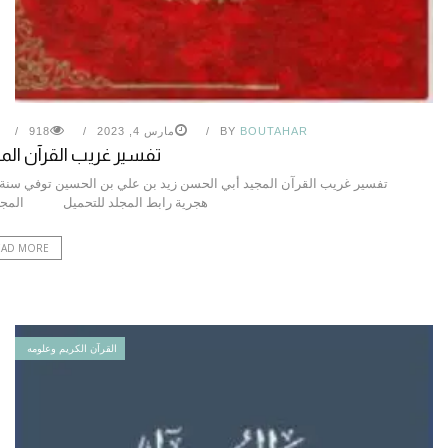
BOUTAHAR
BY
مارس 4, 2023
918
تفسير غريب القرآن الم
هجرية رابط المجلد للتحميل المجل
EAD MORE
القرآن الكريم وعلومه