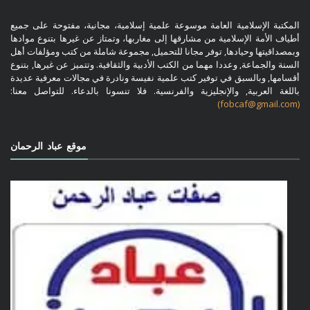
المكتبة الإسلامية العامة موسوعة علمية إسلامية، مجانية، مفتوحة على جميع
أطياف الأمة الإسلامية من مشارقها إلى مغاربها، وتمتاز عن غيرها بتنوع موادها
وبمصداقيتها وحيادها, توفر مجانا للتحميل, مجموعة شاملة من كتب ومؤلفات أهل
السنة والجماعة, وعددا مهما من الكتب الأدبية والثقافية. وتتميز عن غيرها, بتنوع
أقسامها, وبالسبق في توفير كتب علمية نفيسة ونادرة في مجالات معرفية عديدة
باللغة العربية, والإنجليزية والفرنسية. فلا تنسونا بالدعاء. للتواصل معنا:
(fobcaf@gmail.com)
موقع عباد الرحمان