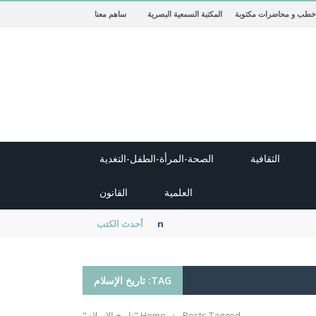
خطب و محاضرات مكتوبة
المكتبة السمعية البصرية
ساهم معنا
الثقافية
الصحة-المرأة-الطفل-التغدية
العلمية
القانون
new cambridge history of islam
أحدث الكتب
TAG: تاريخ الإسلام
Posts Tagged "تاريخ الإسلام"
›
Home