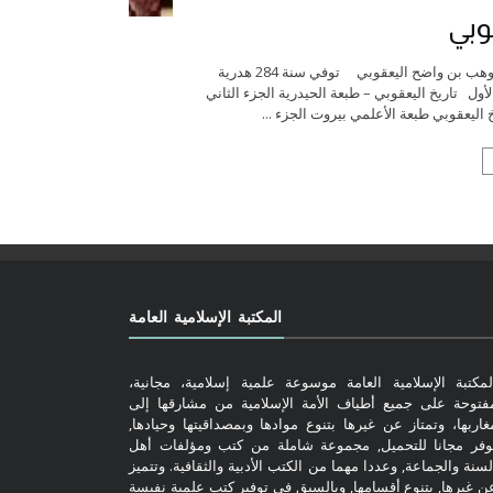
وبي
تاريخ اليعقوبي أحمد بن إسحاق (أبي يعقوب) بن جعفر بن وهب بن واضح اليعقوبي توفي سنة 284 هدرية
أول تاريخ اليعقوبي – طبعة الحيدرية الجزء الثاني
 اليعقوبي طبعة الأعلمي بيروت الجزء ...
المكتبة الإسلامية العامة
لمكتبة الإسلامية العامة موسوعة علمية إسلامية، مجانية،
فتوحة على جميع أطياف الأمة الإسلامية من مشارقها إلى
غاربها، وتمتاز عن غيرها بتنوع موادها وبمصداقيتها وحيادها,
وفر مجانا للتحميل, مجموعة شاملة من كتب ومؤلفات أهل
لسنة والجماعة, وعددا مهما من الكتب الأدبية والثقافية. وتتميز
ن غيرها, بتنوع أقسامها, وبالسبق في توفير كتب علمية نفيسة