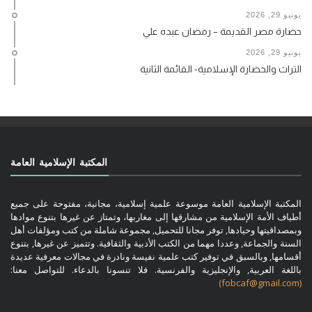
يونيو 29, 2026
حضارة مصر القديمة – رمضان عبده علي
يونيو 29, 2026
التراث والحضارة الإسلامية- القائمة الثانية
المكتبة الإسلامية العامة
المكتبة الإسلامية العامة موسوعة علمية إسلامية، مجانية، مفتوحة على جميع
أطياف الأمة الإسلامية من مشارقها إلى مغاربها، وتمتاز عن غيرها بتنوع موادها
وبمصداقيتها وحيادها, توفر مجانا للتحميل, مجموعة شاملة من كتب ومؤلفات أهل
السنة والجماعة, وعددا مهما من الكتب الأدبية والثقافية. وتتميز عن غيرها, بتنوع
أقسامها, وبالسبق في توفير كتب علمية نفيسة ونادرة في مجالات معرفية عديدة
باللغة العربية, والإنجليزية والفرنسية. فلا تنسونا بالدعاء. للتواصل معنا:
(fobcaf@gmail.com)