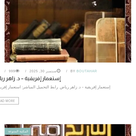
BOUTAHAR
BY
سبتمبر 30, 2025
999
إستعمار إفريقية – د. زاهر ر
إستعمار إفريقية – د. زاهر رياض رابط التحميل المباشر: استعمار إفر
EAD MORE
المكتبة المتنوعة