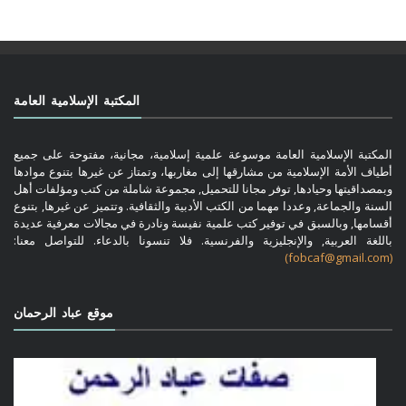
المكتبة الإسلامية العامة
المكتبة الإسلامية العامة موسوعة علمية إسلامية، مجانية، مفتوحة على جميع
أطياف الأمة الإسلامية من مشارقها إلى مغاربها، وتمتاز عن غيرها بتنوع موادها
وبمصداقيتها وحيادها, توفر مجانا للتحميل, مجموعة شاملة من كتب ومؤلفات أهل
السنة والجماعة, وعددا مهما من الكتب الأدبية والثقافية. وتتميز عن غيرها, بتنوع
أقسامها, وبالسبق في توفير كتب علمية نفيسة ونادرة في مجالات معرفية عديدة
باللغة العربية, والإنجليزية والفرنسية. فلا تنسونا بالدعاء. للتواصل معنا:
(fobcaf@gmail.com)
موقع عباد الرحمان