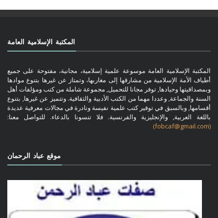
المكتبة الإسلامية العامة
المكتبة الإسلامية العامة موسوعة علمية إسلامية، مجانية، مفتوحة على جميع
أطياف الأمة الإسلامية من مشارقها إلى مغاربها، وتمتاز عن غيرها بتنوع موادها
وبمصداقيتها وحيادها, توفر مجانا للتحميل, مجموعة شاملة من كتب ومؤلفات أهل
السنة والجماعة, وعددا مهما من الكتب الأدبية والثقافية. وتتميز عن غيرها, بتنوع
أقسامها, وبالسبق في توفير كتب علمية نفيسة ونادرة في مجالات معرفية عديدة
باللغة العربية, والإنجليزية والفرنسية. فلا تنسونا بالدعاء. للتواصل معنا:
(fobcaf@gmail.com)
موقع عباد الرحمان