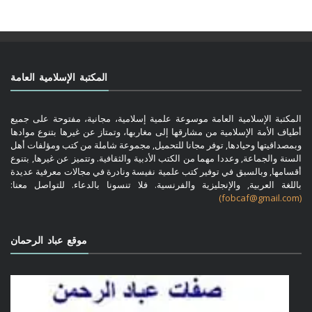
المكتبة الإسلامية العامة
المكتبة الإسلامية العامة موسوعة علمية إسلامية، مجانية، مفتوحة على جميع
أطياف الأمة الإسلامية من مشارقها إلى مغاربها، وتمتاز عن غيرها بتنوع موادها
وبمصداقيتها وحيادها, توفر مجانا للتحميل, مجموعة شاملة من كتب ومؤلفات أهل
السنة والجماعة, وعددا مهما من الكتب الأدبية والثقافية. وتتميز عن غيرها, بتنوع
أقسامها, وبالسبق في توفير كتب علمية نفيسة ونادرة في مجالات معرفية عديدة
باللغة العربية, والإنجليزية والفرنسية. فلا تنسونا بالدعاء. للتواصل معنا:
(fobcaf@gmail.com)
موقع عباد الرحمان