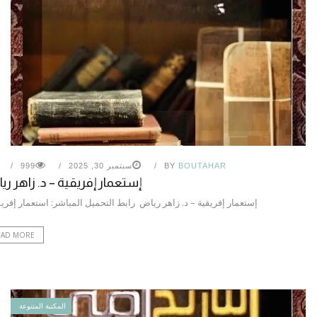
BOUTAHAR
BY
سبتمبر 30, 2025
999
إستعمار إفريقية – د. زاهر ر
إستعمار إفريقية – د. زاهر رياض رابط التحميل المباشر: استعمار إفر
EAD MORE
المكتبة المتنوعة