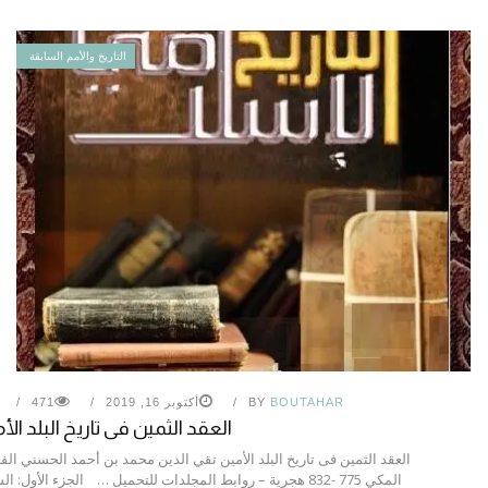
التاريخ والأمم السابقة
BOUTAHAR
BY
أكتوبر 16, 2019
471
العقد الثمين فى تاريخ البلد الأ
العقد الثمين فى تاريخ البلد الأمين تقي الدين محمد بن أحمد الحسني ال
المكي 775 -832 هجرية – روابط المجلدات للتحميل … الجزء الأول: ا