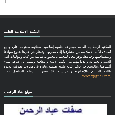
المكتبة الإسلامية العامة
المكتبة الإسلامية العامة موسوعة علمية إسلامية، مجانية، مفتوحة على جميع
أطياف الأمة الإسلامية من مشارقها إلى مغاربها، وتمتاز عن غيرها بتنوع موادها
وبمصداقيتها وحيادها, توفر مجانا للتحميل, مجموعة شاملة من كتب ومؤلفات أهل
السنة والجماعة, وعددا مهما من الكتب الأدبية والثقافية. وتتميز عن غيرها, بتنوع
أقسامها, وبالسبق في توفير كتب علمية نفيسة ونادرة في مجالات معرفية عديدة
باللغة العربية, والإنجليزية والفرنسية. فلا تنسونا بالدعاء. للتواصل معنا:
(fobcaf@gmail.com)
موقع عباد الرحمان