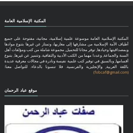
المكتبة الإسلامية العامة
المكتبة الإسلامية العامة موسوعة علمية إسلامية، مجانية، مفتوحة على جميع
أطياف الأمة الإسلامية من مشارقها إلى مغاربها، وتمتاز عن غيرها بتنوع موادها
وبمصداقيتها وحيادها, توفر مجانا للتحميل, مجموعة شاملة من كتب ومؤلفات أهل
السنة والجماعة, وعددا مهما من الكتب الأدبية والثقافية. وتتميز عن غيرها, بتنوع
أقسامها, وبالسبق في توفير كتب علمية نفيسة ونادرة في مجالات معرفية عديدة
باللغة العربية, والإنجليزية والفرنسية. فلا تنسونا بالدعاء. للتواصل معنا:
(fobcaf@gmail.com)
موقع عباد الرحمان