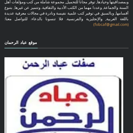
وبمصداقيتها وحيادها, توفر مجانا للتحميل, مجموعة شاملة من كتب ومؤلفات أهل
السنة والجماعة, وعددا مهما من الكتب الأدبية والثقافية. وتتميز عن غيرها, بتنوع
أقسامها, وبالسبق في توفير كتب علمية نفيسة ونادرة في مجالات معرفية عديدة
باللغة العربية, والإنجليزية والفرنسية. فلا تنسونا بالدعاء. للتواصل معنا:
(fobcaf@gmail.com)
موقع عباد الرحمان