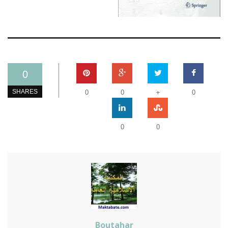
0
+
SHARES
0
0
0
0
0
Boutahar