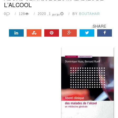
L’ALCOOL
BOUTAHAR
BY
يونيو 1, 2020
128
0
SHARE: