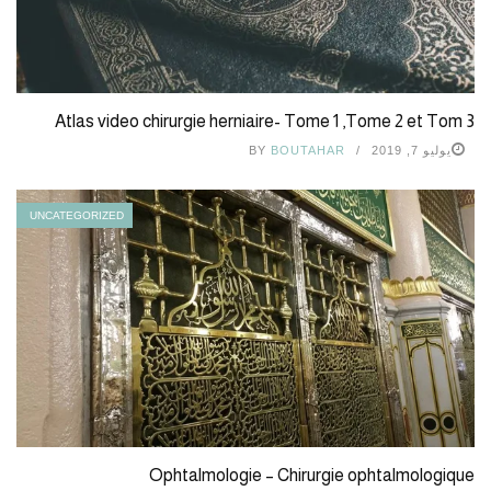
Atlas video chirurgie herniaire- Tome 1 ,Tome 2 et Tom 3
يوليو 7, 2019
BOUTAHAR
BY
UNCATEGORIZED
Ophtalmologie – Chirurgie ophtalmologique