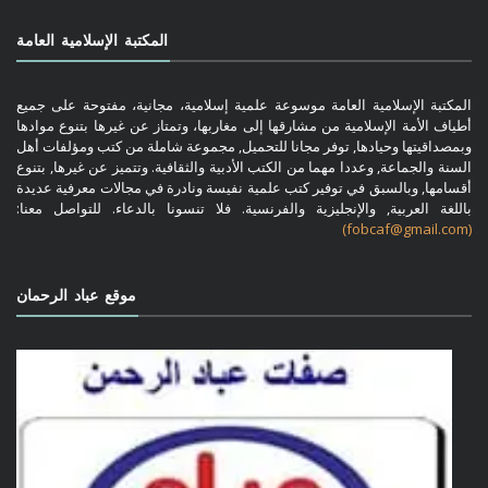
المكتبة الإسلامية العامة
المكتبة الإسلامية العامة موسوعة علمية إسلامية، مجانية، مفتوحة على جميع
أطياف الأمة الإسلامية من مشارقها إلى مغاربها، وتمتاز عن غيرها بتنوع موادها
وبمصداقيتها وحيادها, توفر مجانا للتحميل, مجموعة شاملة من كتب ومؤلفات أهل
السنة والجماعة, وعددا مهما من الكتب الأدبية والثقافية. وتتميز عن غيرها, بتنوع
أقسامها, وبالسبق في توفير كتب علمية نفيسة ونادرة في مجالات معرفية عديدة
باللغة العربية, والإنجليزية والفرنسية. فلا تنسونا بالدعاء. للتواصل معنا:
(fobcaf@gmail.com)
موقع عباد الرحمان