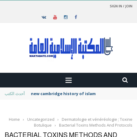
SIGN IN / JOIN
new cambridge history of islam
أحدث الكتب
Home
›
Uncategorized
›
Dermatologie et vénéréologie ; Toxine
Botulique
›
Bacterial Toxins Methods And Protocols
BACTERIAL TOXINS METHODS AND