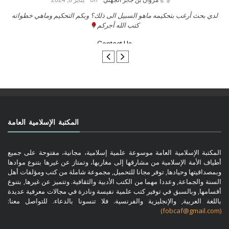
حامد الزريقي
يناير 25, 2026
السلام عليكم ورحمة الله وبركاتة أرغب بنشر كتابي معكم
لدي 
تواصل معنا
المكتبة الإسلامية العامة
المكتبة الإسلامية العامة موسوعة علمية إسلامية، مجانية، مفتوحة على جميع
أطياف الأمة الإسلامية من مشارقها إلى مغاربها، وتمتاز عن غيرها بتنوع موادها
وبمصداقيتها وحيادها, توفر مجانا للتحميل, مجموعة شاملة من كتب ومؤلفات أهل
السنة والجماعة, وعددا مهما من الكتب الأدبية والثقافية. وتتميز عن غيرها, بتنوع
أقسامها, وبالسبق في توفير كتب علمية نفيسة ونادرة في مجالات معرفية عديدة
باللغة العربية, والإنجليزية والفرنسية. فلا تنسونا بالدعاء. للتواصل معنا:
(fobcaf@gmail.com)