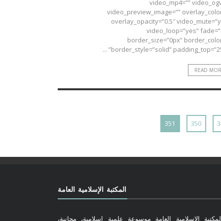
video_mp4=”” video_og
video_preview_image=”” overlay_colo
overlay_opacity=”0.5″ video_mute=”
video_loop=”yes” fade=
border_size=”0px” border_colo
border_style=”solid” padding_top=”25px”
READ MO
351
350
3
المكتبة الإسلامية العامة
لمكتبة الإسلامية العامة موسوعة علمية إسلامية، مجانية،