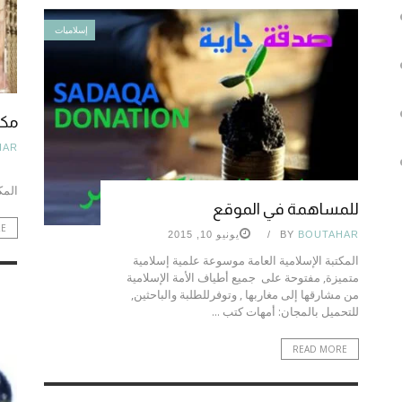
إسلاميات
مكت
HAR
الم
للمساهمة في الموقع
RE
BOUTAHAR
BY
يونيو 10, 2015
المكتبة الإسلامية العامة موسوعة علمية إسلامية
متميزة, مفتوحة على جميع أطياف الأمة الإسلامية
من مشارقها إلى مغاربها , وتوفرللطلبة والباحثين,
للتحميل بالمجان: أمهات كتب ...
READ MORE