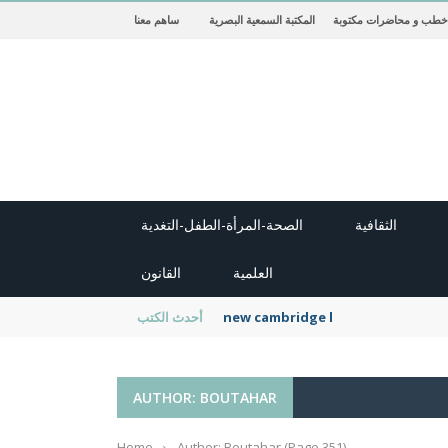
خطب و محاضرات مكتوبة
المكتبة السمعية البصرية
ساهم معنا
الثقافية
الصحة-المرأة-الطفل-التغدية
العلمية
القانون
new cambridge history of islam
أحدث الكتب
AUTHOR: BOUTAHAR
Home
›
Author: Boutahar
(Page 351)