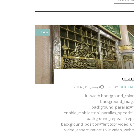
صفحات
ئيسية
BOUTA
BY
نوفمبر 19, 2014
[fullwidth background_color
background_image
background_parallax=”
enable_mobile=”no” parallax_speed=”
background_repeat=”repe
background_position=”left top” video_ur
video_aspect_ratio=”16:9″ video_web