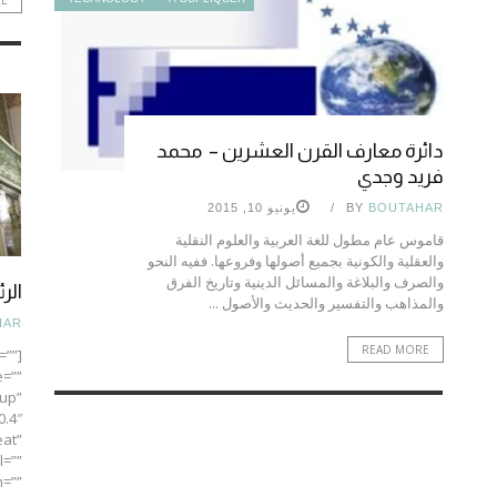
دائرة معارف القرن العشرين – محمد
فريد وجدي
BOUTAHAR
BY
يونيو 10, 2015
قاموس عام مطول للغة العربية والعلوم النقلية
والعقلية والكونية بجميع أصولها وفروعها. ففيه النحو
والصرف والبلاغة والمسائل الدينية وتاريخ الفرق
الر
والمذاهب والتفسير والحديث والأصول ...
HAR
READ MORE
=””
=””
up”
0.4″
at”
l=””
m=””