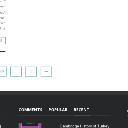
v=””
r=””
yes”
”no”
r=””
 ...
RE
49
…
1
COMMENTS
POPULAR
RECENT
Cambridge History of Turkey
ا