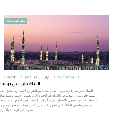
مكتبة المحاضرات
BOUTAHAR
BY
فبراير 14, 2026
662
الشك خلق سيء ومذم
– الشك خلق سيء ومذموم – بقلم محمد بوطاهر بن أحمد بن الشيخ الح
الشك خلق سيء ومذموم. والشك هو الحيرة التي تصيب الإنسان فيما يفعل
أو يفعله الآخرين، فيبقى الإنسان متردداً حول تكذيبه لبعض الأمور أو تصديقه 
يسيطر هاجس الشّكّ على عقول عددٍ من النّاس فيفقدهم صوابهم, و 
بعضهم إلى الإصابة بالأمراض