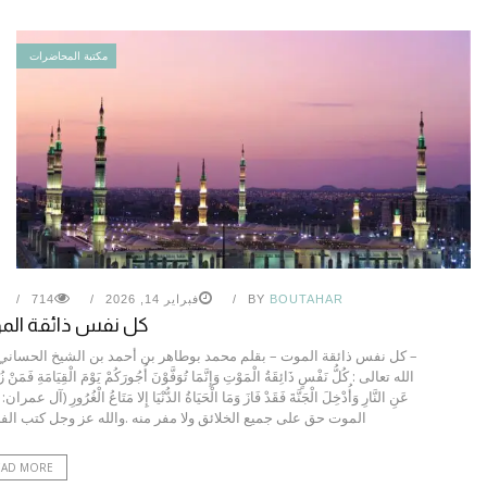
مكتبة المحاضرات
BOUTAHAR
BY
فبراير 14, 2026
714
كل نفس ذائقة الم
– كل نفس ذائقة الموت – بقلم محمد بوطاهر بن أحمد بن الشيخ الحساني
الله تعالى : كُلُّ نَفْسٍ ذَائِقَةُ الْمَوْتِ وَإِنَّمَا تُوَفَّوْنَ أُجُورَكُمْ يَوْمَ الْقِيَامَةِ فَمَنْ ز
الموت حق على جميع الخلائق ولا مفر منه .والله عز وجل كتب الفناء
EAD MORE