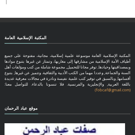
المكتبة الإسلامية العامة
المكتبة الإسلامية العامة موسوعة علمية إسلامية، مجانية، مفتوحة على جميع
أطياف الأمة الإسلامية من مشارقها إلى مغاربها، وتمتاز عن غيرها بتنوع موادها
وبمصداقيتها وحيادها, توفر مجانا للتحميل, مجموعة شاملة من كتب ومؤلفات أهل
السنة والجماعة, وعددا مهما من الكتب الأدبية والثقافية. وتتميز عن غيرها, بتنوع
أقسامها, وبالسبق في توفير كتب علمية نفيسة ونادرة في مجالات معرفية عديدة
باللغة العربية, والإنجليزية والفرنسية. فلا تنسونا بالدعاء. للتواصل معنا:
(fobcaf@gmail.com)
موقع عباد الرحمان