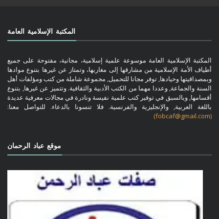
المكتبة الإسلامية العامة
المكتبة الإسلامية العامة موسوعة علمية إسلامية، مجانية، مفتوحة على جميع
أطياف الأمة الإسلامية من مشارقها إلى مغاربها، وتمتاز عن غيرها بتنوع موادها
وبمصداقيتها وحيادها, توفر مجانا للتحميل, مجموعة شاملة من كتب ومؤلفات أهل
السنة والجماعة, وعددا مهما من الكتب الأدبية والثقافية. وتتميز عن غيرها, بتنوع
أقسامها, وبالسبق في توفير كتب علمية نفيسة ونادرة في مجالات معرفية عديدة
باللغة العربية, والإنجليزية والفرنسية. فلا تنسونا بالدعاء. للتواصل معنا:
(fobcaf@gmail.com)
موقع عباد الرحمان