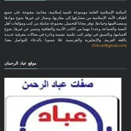
المكتبة الإسلامية العامة موسوعة علمية إسلامية، مجانية، مفتوحة على جميع
أطياف الأمة الإسلامية من مشارقها إلى مغاربها، وتمتاز عن غيرها بتنوع موادها
وبمصداقيتها وحيادها, توفر مجانا للتحميل, مجموعة شاملة من كتب ومؤلفات أهل
السنة والجماعة, وعددا مهما من الكتب الأدبية والثقافية. وتتميز عن غيرها, بتنوع
أقسامها, وبالسبق في توفير كتب علمية نفيسة ونادرة في مجالات معرفية عديدة
باللغة العربية, والإنجليزية والفرنسية. فلا تنسونا بالدعاء. للتواصل معنا:
(fobcaf@gmail.com)
موقع عباد الرحمان