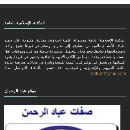
المكتبة الإسلامية العامة
المكتبة الإسلامية العامة موسوعة علمية إسلامية، مجانية، مفتوحة على جميع
أطياف الأمة الإسلامية من مشارقها إلى مغاربها، وتمتاز عن غيرها بتنوع موادها
وبمصداقيتها وحيادها, توفر مجانا للتحميل, مجموعة شاملة من كتب ومؤلفات أهل
السنة والجماعة, وعددا مهما من الكتب الأدبية والثقافية. وتتميز عن غيرها, بتنوع
أقسامها, وبالسبق في توفير كتب علمية نفيسة ونادرة في مجالات معرفية عديدة
باللغة العربية, والإنجليزية والفرنسية. فلا تنسونا بالدعاء. للتواصل معنا:
(fobcaf@gmail.com)
موقع عباد الرحمان