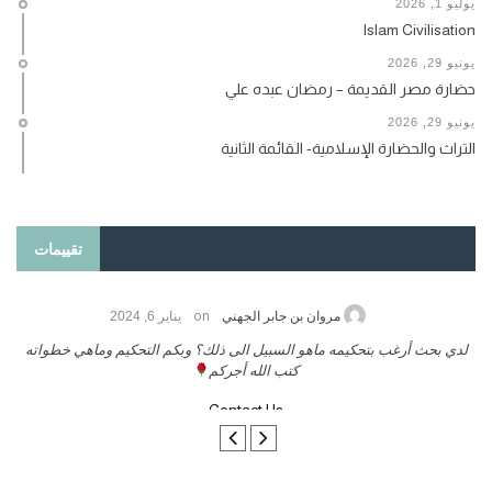
يوليو 1, 2026
Islam Civilisation
يونيو 29, 2026
حضارة مصر القديمة – رمضان عبده علي
يونيو 29, 2026
التراث والحضارة الإسلامية- القائمة الثانية
تقييمات
on
 2026
مروان بن جابر الجهني
يناير 6, 24
ب بنشر كتابي معكم
لدي بحث أرغب بتحكيمه ماهو السبيل الى ذلك؟ وبكم 
كتب الله أجركم
Contact Us