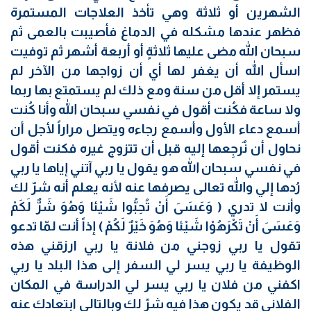
الشهرين أو ثلاثة وهي تأخذ العلاجات المستمرة
فظهر عندها مشكله في الدماغ فأصيبت بالعمى ثم
سبحان الله مضى عليها ثلاثةٍ أو أربعة أشهر ثم توفيت
اسأل الله أن يغفر لها أي أن زواجها من الآخر لم
يستمر إلا أقل من سنة ومع ذلك لم يستمتع بها ربما
ولا ساعة فكُنت أقول في نفسي سبحان الله وأنا كُنت
أسمع دعاء الأول وأسمع رجاءه ويتصل مراراً لأجل أن
نحاول أن نٌرجِعها إليه قبل أن تتزوج غيره فكنت أقول
في نفسي سبحان الله هو يقول يا ربي آتني إياها يا ربي
رُدها إلي والله تعالى يصرفها عنه لأنه يعلم أنه شرّ لك
وأنت لا تدري ( وَعَسَىَ أَنْ تُحِبُّوا شَيْئا وَهُوَ شَرٌّ لَكَمْ
وَعَسَىَ أَنْ تَكْرَهُوْا شَيْئا وَهُوَ خَيْرٌ لَكُمْ ) إذاً أنت لمّا تدعو
تقول يا ربي زوجني من فلانة يا ربي ارزقني هذه
الوظيفة يا ربي يسر لي السفر إلى هذا البلد يا ربي
اكفني من فلان يا ربي يسر لي الدراسة في المكان
الفلاني قد يكون هذا فيه شرّ لك وبالتالي ابتعادك عنه