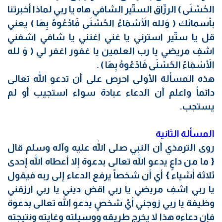
الحُسْنَى ) الرزّاق الستّير الشافي هاه يا ربي لماذا أخبرتنا
بأسمائك ( وَلله الأَسْمَاءُ الحُسْنَى فَادْعُوهُ بِهَا ) يعني
قل يا ستّير استرني يا غني اغنني يا شافي اشفني
اشفِ مريضي يا رب العلمين يا غفور اغفر لي ( وَ لله
الأَسْمَاءُ الحُسْنَى فَادْعُوهُ بِهَا ) .
هذه المسألة الأولى احرص على أن تدعو الله تعالى
دائماً واعلم أن الدعاء عبادة سواء استجيب أو لم
يستجب.
المسألة الثانية
روى الترمذي أن النبي صلى الله عليه وآله وسلم قال
{ ما من داعٍ يدعو الله تعالى بدعوة إلا أعطاه الله إحدى
ثلاثة أشياء } أي أن شخصاً يرفع الدعاء إلى ربه فيقول
يا ربي اشفِ مريضي يا ربي اقضِ ديني يا ربي ارزقني
وظيفة يا ربي زوجني أيُ شخصٍ يدعو الله تعالى بدعوة
فإن دعاءه هذا لا يخرج طريقه ووسيلته وغايته ونتيجته