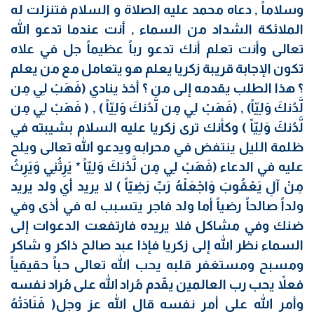
وسلاماً , دعاه محمد عليه الصلاة و السلام فتنزلت له
الملائكة الشداد من السماء , أنت عندما تدعو الله
تعالى وأنت تعلم أنك تدعو رباً عظيماً جل في علاه
تكون الإجابة قريبة زكريا يعلم هو يتعامل مع من يعلم
؟ هذا الطلب يقدمه إلى من ؟ أخذ ينادي (فَهَبْ لِي مِن
لَّدُنكَ وَلِيّاً) , (فَهَبْ لِي مِن لَّدُنكَ وَلِيّاً ) , ( فَهَبْ لِي مِن
لَّدُنكَ وَلِيّاً ) وكأنك ترى زكريا عليه السلام بشيبته في
ظلمة الليل ينتفض في محرابه ويدعو الله تعالى ويلح
عليه في الدعاء (فَهَبْ لِي مِن لَّدُنكَ وَلِيّاً * يَرِثُنِي وَيَرِثُ
مِنْ آلِ يَعْقُوبَ وَاجْعَلْهُ رَبِّ رَضِيّاً ) لا يريد أي ولد يريد
ولداً صالحاً رضياً أما ولد فاجر يتسبب له في أذى وفي
ضنك وفي مشاكل فلا يريده فارتفعت الدعوات إلى
السماء نظر الله إلى زكريا فإذا عبد صالح ذاكر و شاكر
ومسبح ومستغفر قلبه يحب الله تعالى حباً حقيقياً
فعلاً يحب رب العالمين يقّدم مُراد الله على مُراد نفسه
وأمر الله على أمر نفسه قال الله عز وجل( فَنَادَتْهُ