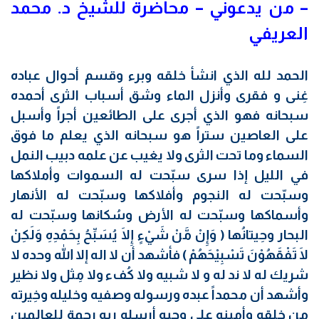
–
من يدعوني –
محاضرة للشيخ د. محمد
العريفي
الحمد لله الذي انشأ خلقه وبرء وقسم أحوال عباده
غِنى و فقرى وأنزل الماء وشق أسباب الثرى أحمده
سبحانه فهو الذي أجرى على الطائعين أجراً وأسبل
على العاصين ستراً هو سبحانه الذي يعلم ما فوق
السماء وما تحت الثرى ولا يغيب عن علمه دبيب النمل
في الليل إذا سرى سبّحت له السموات وأملاكها
وسبّحت له النجوم وأفلاكها وسبّحت له الأنهار
وأسماكها وسبّحت له الأرض وسُكانها وسبّحت له
البحار وحِيتانُها ( وَإِنْ مَّنْ شَيْءٍ إِلَا يُسَبِّحُ بِحَمْدِهِ وَلَكِنْ
لَا تَفْقَهُوْنَ تَسْبِيْحَهُمْ ) فأشهد أن لا اله إلا الله وحده لا
شريك له لا ند له و لا شبيه ولا كُفء ولا مِثل ولا نظير
وأشهد أن محمداً عبده ورسوله وصفيه وخليله وخِيرته
من خلقه وأمينه على وحيه أرسله ربه رحمة للعالمين