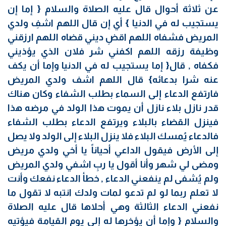
عن ثلاثة أحوال قال عليه الصلاة والسلام { إما إن
يستجيب له في الدنيا } أي إن قال اللهم اشفِ ولدي
المريض فشفاه اللهم اقضِ ديني قضاه اللهم ارزقني
وظيفة رزقه اللهم اكفني شر فلان الذي يؤذيني
فكفاه , قال{ إما يستجيب له في الدنيا وإما أن يكف
عنه شرا بدعائه} قال اللهم اشف ولدي المريض
فارتفع الدعاء إلى السماء بطلب الشفاء وكان هناك
قدر نازل بلاء نازل أن يموت هذا الولد في مرضه هذا
فينزل القضاء بالبلاء ويرتفع الدعاء بطلب الشفاء
فالدعاء يُمسك البلاء فلا ينزل البلاء إلى الولد ولا يصل
إلى الأرض فيقول الداعي أحياناً يا أخي ولدي مريض
ومضى لي شهر وأنا أقول يا ربِ اشفي ولدي المريض
ولم يُشفى لم ينفعني الدعاء , خطأ الدعاء نفعك وأنت
لا تعلم ربما لو لم تدعو لمات ولدك انتبه لا تقول ما
نفعني الدعاء الثالثة وهي أحلاها قال عليه الصلاة
والسلام { وإما أن يؤخرها له إلى يوم القيامة فيؤتيه