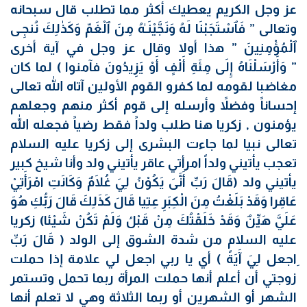
عز وجل الكريم يعطيك أكثر مما تطلب قال سبحانه
وتعالى ” فَٱسْتَجَبْنَا لَهُ وَنَجَّيْنَـٰهُ مِنَ ٱلْغَمّ وَكَذٰلِكَ نُنجِـى
ٱلْمُؤْمِنِينَ ” هذا أولا وقال عز وجل في آية أخرى
” وَأَرْسَلْنَاهُ إِلَى مِئَةِ أَلْفٍ أَوْ يَزِيدُونَ فآمنوا ) لما كان
مغاضبا لقومه لما كفرو القوم الأولين آتاه الله تعالى
إحساناً وفضلاً وأرسله إلى قوم أكثر منهم وجعلهم
يؤمنون , زكريا هنا طلب ولداً فقط رضياً فجعله الله
تعالى نبيا لما جاءت البشرى إلى زكريا عليه السلام
تعجب يأتيني ولداً امرأتي عاقر يأتيني ولد وأنا شيخ كبير
يأتيني ولد (قَالَ رَبِّ أَنَّىَ يَكُوْنُ لِيَ غُلَامٌ وَكَانَتِ امْرَأَتِيْ
عَاقِرا وَقَدْ بَلَغْتُ مِنَ الْكِبَرِ عِتِيا قَالَ كَذَلِكَ قَالَ رَبُّكِ هُوَ
عَلَيَّ هَيِّنٌ وَقَدْ خَلَقْتُكَ مِنْ قَبْلُ وَلَمْ تَكُنْ شَيْئا) زكريا
عليه السلام من شدة الشوق إلى الولد ( قَالَ رَبِّ
ِاجعل لِيَ آَيَةً ) أي يا ربي اجعل لي علامة إذا حملت
زوجتي أن أعلم أنها حملت المرأة ربما تحمل وتستمر
الشهر أو الشهرين أو ربما الثلاثة وهي لا تعلم أنها