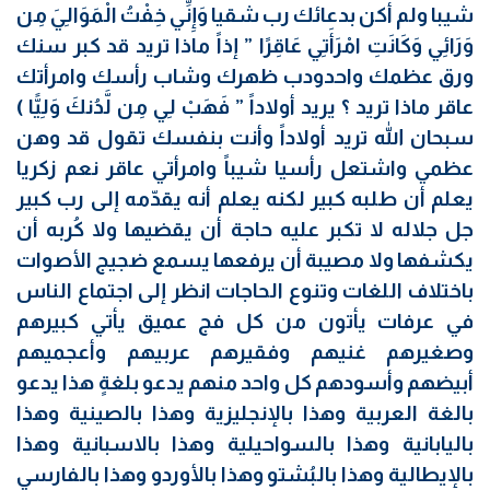
شيبا ولم أكن بدعائك رب شقيا وَإِنِّي خِفْتُ الْمَوَالِيَ مِن
وَرَائِي وَكَانَتِ امْرَأَتِي عَاقِرًا ” إذاً ماذا تريد قد كبر سنك
ورق عظمك واحدودب ظهرك وشاب رأسك وامرأتك
عاقر ماذا تريد ؟ يريد أولاداً ” فَهَبْ لِي مِن لَّدُنكَ وَلِيًّا )
سبحان الله تريد أولاداً وأنت بنفسك تقول قد وهن
عظمي واشتعل رأسيا شيباً وامرأتي عاقر نعم زكريا
يعلم أن طلبه كبير لكنه يعلم أنه يقدّمه إلى رب كبير
جل جلاله لا تكبر عليه حاجة أن يقضيها ولا كُربه أن
يكشفها ولا مصيبة أن يرفعها يسمع ضجيج الأصوات
باختلاف اللغات وتنوع الحاجات انظر إلى اجتماع الناس
في عرفات يأتون من كل فج عميق يأتي كبيرهم
وصغيرهم غنيهم وفقيرهم عربيهم وأعجميهم
أبيضهم وأسودهم كل واحد منهم يدعو بلغةٍ هذا يدعو
بالغة العربية وهذا بالإنجليزية وهذا بالصينية وهذا
باليابانية وهذا بالسواحيلية وهذا بالاسبانية وهذا
بالإيطالية وهذا بالبُشتو وهذا بالأوردو وهذا بالفارسي