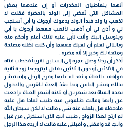
أنهما يتعاطيان المخدرات أو إن عندهما بعض
المشاكل التي تُفضي إلى الولد بالمضرة فقلت لا
تذهب يا ولد فبدأ الولد يدعوك أرجوك يا أبي أستجب
لي و أذن لي أن أذهب لألعب معهما أرجوك يا أبي
ويتوسل إليك وأنت تأبى عليه لأنك أعلم وأحكم منه
وبالتالي تعلم أن لعبك معهما وأن كنت تظنه مصلحة
ومتعة لك وخير إلا أنه مضرة .
أذكر أن رجلاً وصل عمره إلى الستين تقريباً فخطب فتاة
في الثلاثين أو دون الثلاثين بقليل ليتزوجها زوجة ثانية
فوافقت الفتاة وعُقد له عليها وفرح الرجل واستبشر
بذلك وبشر الناس وبدأ يعُدّ العدة للعُرس والدخول
بهذه الفتاة بعد شهرين أو ثلاثة أشهرٍ الفتاة تراجعت
عن رأيها وقالت طلقوني منه طيب لماذا هل عليه
ملاحظة هل بلغك عنه شيء قالت لا لكن سبحان الله
لم ارتح لهذا الزواج , طيب أنتِ الآن استخرتي من قبل
وأنتِ قد وافقني و أقبلتي عليه قالت لا أريده هذا الرجل