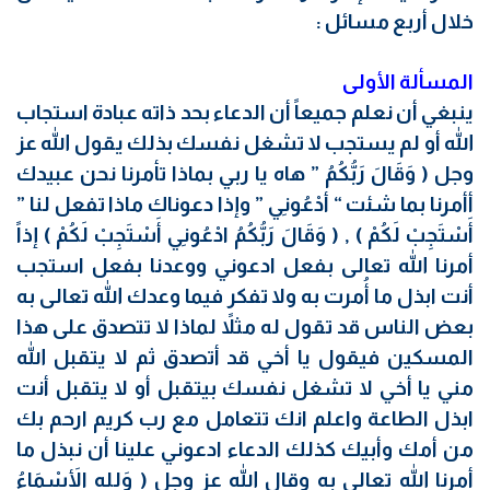
خلال أربع مسائل :
المسألة الأولى
ينبغي أن نعلم جميعاً أن الدعاء بحد ذاته عبادة استجاب
الله أو لم يستجب لا تشغل نفسك بذلك يقول الله عز
وجل ( وَقَالَ رَبُّكُمُ ” هاه يا ربي بماذا تأمرنا نحن عبيدك
أأمرنا بما شئت “ أدْعُونِي ” وإذا دعوناك ماذا تفعل لنا ”
أَسْتَجِبْ لَكُمْ ) , ( وَقَالَ رَبُّكُمُ ادْعُونِي أَسْتَجِبْ لَكُمْ ) إذاً
أمرنا الله تعالى بفعل ادعوني ووعدنا بفعل استجب
أنت ابذل ما أُمرت به ولا تفكر فيما وعدك الله تعالى به
بعض الناس قد تقول له مثلاً لماذا لا تتصدق على هذا
المسكين فيقول يا أخي قد أتصدق ثم لا يتقبل الله
مني يا أخي لا تشغل نفسك بيتقبل أو لا يتقبل أنت
ابذل الطاعة واعلم انك تتعامل مع رب كريم ارحم بك
من أمك وأبيك كذلك الدعاء ادعوني علينا أن نبذل ما
أمرنا الله تعالى به وقال الله عز وجل ( وَلله الأَسْمَاءُ