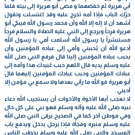
أبي هريرة ثم خفضهما و مضى أبو هريرة إلى بيته فلما
حرّك الباب فإذا أمه تخرج عليه وقد اغتسلت وتقول
أشهد أن لا إله إلا الله وأن محمد رسول الله فيبكي أبو
هريرة فرِحاً ويرجع إلى النبي عليه الصلاة والسلام فرِحاً
مستبشراً يا رسول الله أسلمت أمي يا رسول الله
أدعو الله أن يُحببني وأمي إلى عباده المؤمنين وأن
يحبب عباده المؤمنين إلينا قال فرفع النبي صلى الله
عليه وسلم يديه قال اللهم حبب عُبيدك هذا وأمه إلى
عبادك المؤمنين وحبب عبادك المؤمنين إليهما قال
أبو هريرة فو الله ما رآني
بعدها ولا سمع بي مؤمن إلا
أحبني .
لا نعجب أيها الأخوة والأخوات أن يستجيب الله دعاء
نبيه صلى الله عليه وآله وسلم فهو نبي على كل حال
وفي موطن آخر كما في الصحيح يرقى النبي صلى الله
عليه وسلم منبره وفجأة فإذا برجل يدخل ويدفع باب
المسجد والنبي صلى الله عليه وسلم يخطب الناس