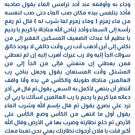
وجاء به وأوقفه عند أحد ترامس الماء يقول صاحبه
فأخذ يتلمس بيده مكان صب الماء حتى صب لنفسه
من ماء زمزم { وماء زمزم لما شرب له } قال ثم رفع
رأسه إلى السماء وأخذ يُناجي الله مناجاة يا كريم يا رحيم
يا عظيم أنا عبدك الضعيف المسكين الفقير إلى من
تكلني إلى أين أذهب أنت ربي وأنت خالقي لا يوجد خالق
سواك الجأ إليه ولا رب غيرك أهرب إليه إن لم تعطني
فمن يعطني إن منعتني فإلى من الجأ إلى من
المشتكى وأنت المستعان يقول وجعل يناجي رب
العالمين مناجاة طويلة والكأس في يده وأنا واقف
أنتظر أن ينتهي لأكمل به السعي يقول ثم قال في آخر
دعائه فيا كريم يا رحيم يا رب العالمين اسألك يا ربي أن
ترد علي بصري يقول ثم قال بإسم الله وشرب الماء
يقول أول ما انتهى من الكأس وضع الكأس على
الأرض ثم خلع نظارته وضرب بها في الأرض وقال الله
أكبر قلت يا فلان أرجوك نظارتك يعني نحن تعبنا معك