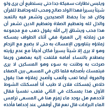
ويلبس نظارات سميكة جدا حتى يستطيع أن يرى ولو
شيئاً يسيراَ فهذا الولد صالح ومحب لله وحافظ للقرآن
وكان قد بدأ يحفظ الصحيحين وتشعر فيه بالتعبد
والذل لله وتعظيم الصلاة وتعظيم الدين تشعر أن
هذا محب ويشتاق إلى الله يقول ذهب مع مجموعه
من زملائه إلى العمرة ففي أثناء الطواف يمسكه
زملاؤه يتناوبون الإمساك به حتى لا يضيع مع الزحام
وهو لا يرى إلا شيئاً يسيراً فكان أحياناً مع عدم رؤيته
يصطدم بالنساء أمامه فلتفت إليه بعضهن وربما
صرخت به وظنت به سوء وهو المسكين لا يرى
فيتمسك بأصحابه فلما كان في المسعى بين الصفاء
والمروة أيضا تعب وأتعب وأصبح زملاؤه هذا يقول
خلاص يُمسكك فلان لا طيب أنا أمسكتك الشوط
الأول هذا يمسكك في الثاني فتعب نفسياً فقال
لأحدهم هل يوجد ماء زمزم هنا في المسعى ترامس
الماء البرادات قال نعم قال أوقفني عند إحداها فأخذه