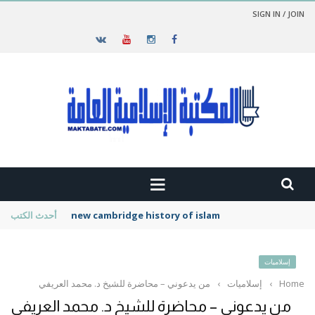
SIGN IN / JOIN
new cambridge history of islam
أحدث الكتب
إسلاميات
Home
›
إسلاميات
›
من يدعوني – محاضرة للشيخ د. محمد العريفي
من يدعوني – محاضرة للشيخ د. محمد العريفي