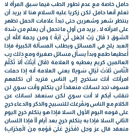
حامل خاصة مع عدم تطور الطب فيما سبق المرأة لا
تعلم أنها حامل لكن زكريا عليه السلام هنا لا يريد أن
ينتظر شهر وشهرين حتى تبدأ علامات الحمل تظهر
على امرأته لا , يريد من أول ما تحمل أن يعلم من شدة
الشوق ( قَالَ رَبِّ اجْعَل لِّيَ آيَةً ) ومن رحمة الله أن
العبد يلح في المسائل ويطلب المسألة الكبيرة فإذا
أُعطيها طمع وبدأ يسأل مسائل صغيرة ومع ذلك رب
العالمين كريم يعطيه و العلامة (قَالَ آَيَتُكَ أَلَا تُكَلِّمَ
الْنَّاسَ ثَلَاثَ لَيَالٍ سَوِيا) يعني العلامة أنه إذا حملت
امرأتك أنك ستخرج إلى الناس فتريد أن تكلمهم
فسوف تجد لسانك منعقداً لن يتكلم وأنت سوي لن
تنقلب أبكم لا أنت سوي لكن سنعقد لسانك عن
الكلام مع الناس ونفّرغك للتسبيح والذكر والدعاء خرج
على قومه اليوم الأول السلا فإذا هو يتكلم خرج اليوم
الثاني السلا فإذا به يتكلم خرج بعد أيام أأ فإذا اللسان
منعقد قال عز وجل (فَخَرَجَ عَلَىَ قَوْمِهِ مِنَ الْمِحْرَابِ)