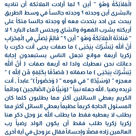
الْمَلَائِكَةُ وَهُوَ ” أين ؟ لما أرادت الملائكة أن تناديه
بالبشرى أين وجدته ؟ وجدته جالساً في وسط الطريق
يبحث عن احد يتحدث معه أو وجدته جالسا متكأ على
أريكته يشرب القهوة والشاي ويحتس الماء البارد ؟ لا
” فَنَادَتْهُ الْمَلَائِكَةُ وَهُوَ ” أين ؟ ” قَائِمٌ يُصَلِّي فِي الْمِحْرَابِ
أَنَّ اللّهَ يُبَشِّرُكَ بِيَحْيَـى ) ما صفات يحيى أنت ذكرت يا
زكريا أربعة موانع تجعل الناس يستبعدون إجابة
دعائك نحن نعطيك ولدا له أربعة صفات ( أَنَّ اللّهَ
يُبَشِّرُكَ بِيَحْيَـى ) ما صفاته ( مُصَدِّقًا بِكَلِمَةٍ مِّنَ اللّهِ ) ”
معجزه ” (وَسَيِّدًا) ” في قومه ” ( وَحَصُوراً )” عابداً , أنت
تريده رضيا , الله جعله نبياً ” (وَنَبِيًّا مِّنَ الصَّالِحِينَ ) ودائماً
الكريم يعطي السائلين أكثر مما يطلبون كلما كان
المسئول الحاجة كريماً عظيماً يعطي السائل أكثر مما
يطلب لا يعطيه فقط ما يطلب الله عز وجل ذكر هنا
زكريا زكريا طلب فقط أن يكون الولد رضياً رب
العالمين زاده فضلاً وإحساناً فقال عز وجل في آية أخرى