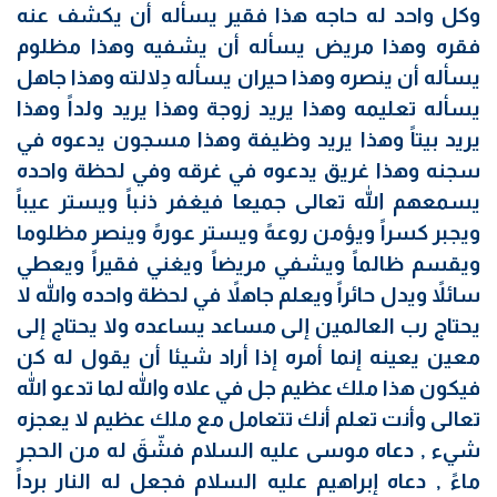
وكل واحد له حاجه هذا فقير يسأله أن يكشف عنه
فقره وهذا مريض يسأله أن يشفيه وهذا مظلوم
يسأله أن ينصره وهذا حيران يسأله دِلالته وهذا جاهل
يسأله تعليمه وهذا يريد زوجة وهذا يريد ولداً وهذا
يريد بيتاً وهذا يريد وظيفة وهذا مسجون يدعوه في
سجنه وهذا غريق يدعوه في غرقه وفي لحظة واحده
يسمعهم الله تعالى جميعا فيغفر ذنباً ويستر عيباً
ويجبر كسراً ويؤمن روعهً ويستر عورهً وينصر مظلوما
ويقسم ظالماً ويشفي مريضاً ويغني فقيراً ويعطي
سائلاً ويدل حائراً ويعلم جاهلاً في لحظة واحده والله لا
يحتاج رب العالمين إلى مساعد يساعده ولا يحتاج إلى
معين يعينه إنما أمره إذا أراد شيئا أن يقول له كن
فيكون هذا ملك عظيم جل في علاه والله لما تدعو الله
تعالى وأنت تعلم أنك تتعامل مع ملك عظيم لا يعجزه
شيء , دعاه موسى عليه السلام فشّقَ له من الحجر
ماءً , دعاه إبراهيم عليه السلام فجعل له النار برداً