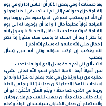
بها حسنات } وفي بعض الآثار أن الناس إذا رأو في يوم
القيامة جزاء دعواتهم التي لم تستجب في الدنيا ودو لو
أن الله لم يستجب لهم في الدنيا دعوة حتى يروها يوم
القيامة ثواباً عظيماً قال { و إما أن يؤخرها له إلى يوم
القيامة فيؤتيه بها حسنات قال الصحابة يا رسول الله
إذاً نكثر } بما أن الدعاء لا يذهب هباء منثوراً إذاً نكثر
{ فقال صلى الله عليه وآله وسلم الله أكثر }
الله يغضب إن تركت سؤاله وبُني آدم حين يُسأل
يغضب
لا تسألن بُني آدم حاجة وسل الذي أبوابه لا تحجب
نحن أحياناً أيها الأحبة الكرام ندعو الله تعالى بشيء
نطلبه من ربنا وربُنا جل في علاه يعلم أنه شرّ لنا وأنه لو
استجاب لنا هذا الدعاء لكان هذا شرّ لنا ربما في الدنيا
وربما في الآخرة كما مثلاً ( وَلِلّهِ الْمَثَلُ الْأَعْلَىَ ) لو أن
إبنك طلب منك مثلاً أن يذهب ليلعب مع فلانٍ وفلان
وأنت تعلم أن هذان الشابان سيفسدان الولد وتعلم