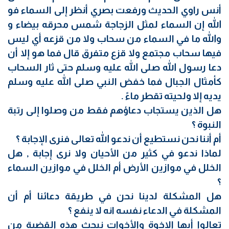
أنس راوي الحديث ورفعت بصري أنظر إلى السماء فو
الله إن السماء لمثل الزجاجة شمس محرقه بيضاء و
والله ما في السماء من سحاب ولا من قزعه أي ليس
فيها سحاب مجتمع ولا قزع متفرق قال فما هو إلا أن
دعا رسول الله صلى الله عليه وسلم حتى ثار السحاب
كأمثال الجبال فما خفض النبي صلى الله عليه وسلم
يديه إلا ولحيته تقطر ماءً .
هل الذين يستجاب دعاؤهم فقط من وصلوا إلى رتبة
النبوة ؟
أم أننا نحن نستطيع أن ندعو الله تعالى فنرى الإجابة ؟
لماذا ندعو في كثير من الأحيان ولا نرى إجابة , هل
الخلل في موازين الأرض أم الخلل في موازين السماء
؟
هل المشكلة لدينا نحن في طريقة دعائنا أم أن
المشكلة في الدعاء نفسه انه لا ينفع ؟
تعالوا أيها الإخوة والأخوات نبحث هذه القضية من