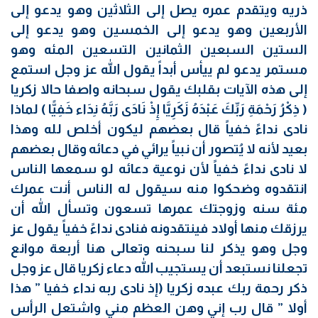
ذريه ويتقدم عمره يصل إلى الثلاثين وهو يدعو إلى
الأربعين وهو يدعو إلى الخمسين وهو يدعو إلى
الستين السبعين الثمانين التسعين المئه وهو
مستمر يدعو لم ييأس أبداً يقول الله عز وجل استمع
إلى هذه الآيات بقلبك يقول سبحانه واصفا حالا زكريا
( ذِكْرُ رَحْمَةِ رَبِّكَ عَبْدَهُ زَكَرِيَّا إِذْ نَادَى رَبَّهُ نِدَاء خَفِيًّا ) لماذا
نادى نداءً خفياً قال بعضهم ليكون أخلص لله وهذا
بعيد لأنه لا يُتصور أن نبياً يرائي في دعائه وقال بعضهم
لا نادى نداءً خفياً لأن نوعية دعائه لو سمعها الناس
انتقدوه وضحكوا منه سيقول له الناس أنت عمرك
مئة سنه وزوجتك عمرها تسعون وتسأل الله أن
يرزقك منها أولاد فينتقدونه فنادى نداءً خفياً يقول عز
وجل وهو يذكر لنا سبحنه وتعالى هنا أربعة موانع
تجعلنا نستبعد أن يستجيب الله دعاء زكريا قال عز وجل
ذكر رحمة ربك عبده زكريا (إذ نادى ربه نداء خفيا ” هذا
أولا ” قال رب إني وهن العظم مني واشتعل الرأس