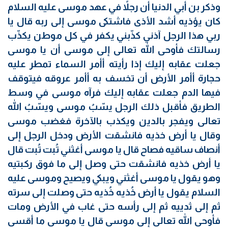
وذكر بن أبي الدنيا أن رجلاً في عهد موسى عليه السلام
كان يؤذيه أشد الأذى فاشتكى موسى إلى ربه قال يا
ربي هذا الرجل آذني كذّبني يكفر في كل موطن يكذّب
رسالتك فأوحى الله تعالى إلى موسى أن يا موسى
جعلت عقابه إليك إذا رأيته أأمر السماء تمطر عليه
حجارة أأمر الأرض أن تخسف به أأمر عروقه فيتوقف
فيها الدم جعلت عقابه إليك فرآه موسى في وسط
الطريق فأقبل ذلك الرجل يسّبُ موسى ويسّبُ الله
تعالى ويفجر بالدين ويكذب بالآخرة فغضب موسى
وقال يا أرض خذيه فانشقت الأرض ودخل الرجل إلى
أنصاف ساقيه فصاح قال يا موسى أغثني تُبت تُبت قال
يا أرض خذيه فانشقت حتى وصل إلى ما فوق ركبتيه
وهو يقول يا موسى أغثني ويبكي ويصيح وموسى عليه
السلام يقول يا أرض خُذيه خُذيه حتى وصلت إلى سرته
ثم إلى ثدييه ثم إلى رأسه حتى غاب في الأرض ومات
فأوحى الله تعالى إلى موسى قال يا موسى ما أقسى