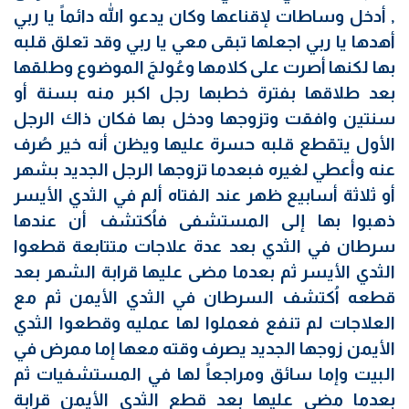
, أدخل وساطات لإقناعها وكان يدعو الله دائماً يا ربي
أهدها يا ربي اجعلها تبقى معي يا ربي وقد تعلق قلبه
بها لكنها أصرت على كلامها وعُولجَ الموضوع وطلقها
بعد طلاقها بفترة خطبها رجل اكبر منه بسنة أو
سنتين وافقت وتزوجها ودخل بها فكان ذاك الرجل
الأول يتقطع قلبه حسرة عليها ويظن أنه خير صُرف
عنه وأعطي لغيره فبعدما تزوجها الرجل الجديد بشهر
أو ثلاثة أسابيع ظهر عند الفتاه ألم في الثدي الأيسر
ذهبوا بها إلى المستشفى فاُكتشف أن عندها
سرطان في الثدي بعد عدة علاجات متتابعة قطعوا
الثدي الأيسر ثم بعدما مضى عليها قرابة الشهر بعد
قطعه اُكتشف السرطان في الثدي الأيمن ثم مع
العلاجات لم تنفع فعملوا لها عمليه وقطعوا الثدي
الأيمن زوجها الجديد يصرف وقته معها إما ممرض في
البيت وإما سائق ومراجعاً لها في المستشفيات ثم
بعدما مضى عليها بعد قطع الثدي الأيمن قرابة