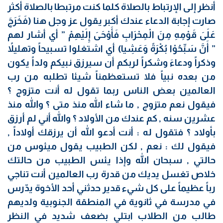
أنظر إلى الإرتباط بالصلاة كلما كنت مرتبطا بالصلاة أكثر
صارت إجابة الدعاء عندك أكبر يقول عز وجل هنا (فَخَرَجَ
عَلَىَ قَوْمِهِ مِنَ الْمِحْرَابِ فَأَوْحَىَ إِلَيْهِمْ ” أي أشار لهم
” أَنَّ سَبِّحُوْا بُكْرَةً وَعَشِيا) أي اشتغلوا تسبيحاً وتهليلاً
وذكراً ودعاءَ وشكراً لربكم أن سيرزق نبيكم ولداً يكون
من بعده نبياً فلا تستعظمناً شيئا تطلبه من رب
العالمين بعض الناس ربما تقول له أنت متزوج ؟
فيقول نعم متزوج , ما شاء الله منذ متى ؟ والله منذ
عشرين سنه , كم عندك من الأولاد ؟ والله أني لم أرزق
بأولاد ؟ فتقول له : أنت أدعو الله أن يرزقك أولاداً ,
فيقول لك : نعم , لكن الطبيب يقول ميئوس من
حالتي , سبحان الله وإذا يئس الطبيب من حالتك
خلاص تغسل يديك من قدرة رب العالمين أنت تناجي
رباً عظيماً على كل شيء قدير حدثني أحد الأخوة يدّرس
في مدرسة في ثانوية في المنطقة الجنوبية ولديهم
طالب من الطلاب ابتلي بضعف شديد في النظر