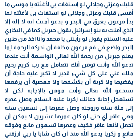
قلبك وعزتي وجلالي لو استغاث بي لأغثته يا موسى ما
أقسى قلبك وعزتي وجلالي لو استغاث بي لأغثته لما
بدأ فرعون يغرق في البحر و يدعو آمنتُ أنه لا إله إلا
الذي آمنت به بنو إسرائيل يقول جبريل كما في البخاري
عليه السلام يقول لو رأيتني يا محمد وأنا آخذ من طين
البحر واضع في فم فرعون مخافة أن تدركه الرحمة لِما
يعلم جبريل من رحمة الله تعالى الواسعة أنت عندما
تدعو الله وأنت توقن أنك تتعامل مع رب كريم رحيم
ملك غني على كل شيء قدير لا تكبر عليه حاجة أن
يقضيها ولا كربة أن يكشفها ولا معصية أن يرفعها
ستدعو الله تعالى وأنت موقن بالإجابة لكن لا
تستعجل إجابة دعائك زكريا عليه السلام وصل عمره
إلى مئة سنه وزوجته وصل عمرها إلى تسعين سنه
وهي عاقر أي حتى لو كان عمرها عشرين لا يمكن أن
تحمل لأنها عاقر فكيف وعمرها تسعون مانع وفوقه
مانع و زكريا يدعو الله منذ أن كان شابا يا ربي ارزقني