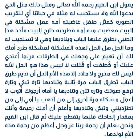
يقول ابن القيم رحمه الله تعالى ومثل ذلك مثل الذي
يدعوا الله ولا يستجيب له مثله في حياتنا أي لتقريب
الصورة كمثل طفل غاضبته أمه عمل مشكلة في
البيت فغضبت منه أمه فطردته خارج البيت فأخذ هذا
الصبي يطرق عليها الباب ويناديها وهي لا تستجيب له
وما الحل هل الحل لهذه المشكلة لمشكلة طرد أمك
لك أن تهيم على وجهك في الطرقات فربما اُعتدي
عليك أو خُطفت أو قُتلت لا ليس هذا هو الحل لأنه
ليس لك مخرج ولا ملاذ إلا هذه الأم الحل أن تديم طرق
الباب تطرق الباب مرة ثانية وتناديها تارة تبكي وتارة
ترفع صوتك وتارة تئن وتناديها يا أماه أرجوك أتوب لا
أعمل مشكلة مرة أخرى إلى من أذهب يا أمي إلى من
تطرُدينني وتبكي وتناديها وأعلم أن أمك رحيمة وأنك
بمقدار إلحاحك قلبها يتقطع عليك ثم قال ابن القيم
ونحن نعلم أن رحمة ربنا عز وجل أعظم من رحمة هذه
الأم لولدها .