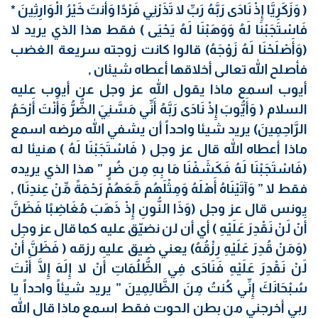
( وَزَكَرِيَّا إِذْ نَادَى رَبَّهُ رَبِّ لا تَذَرْنِي فَرْدًا وَأَنتَ خَيْرُ الْوَارِثِينَ *
فَاسْتَجَبْنَا لَهُ وَوَهَبْنَا لَهُ يَحْيَى ) فقط هذا الذي يريد لا
(وَأَصْلَحْنَا لَهُ زَوْجَهُ) قالوا كانت زوجته سريعة الغضب
فأصلح الله تعالى أخلاقها أعطاه شيئان ,
أيوب اسمع ماذا يقول الله عز وجل عن أيوب عليه
السلام ( وَأَيُّوبَ إِذْ نَادَى رَبَّهُ أَنِّي مَسَّنِيَ الضُّرُّ وَأَنْتَ أَرْحَمُ
الرَّاحِمِينَ) يريد شيئا واحداً أن يشفي الله مرضه اسمع
ماذا أعطاه الله قال عز وجل ( فَاسْتَجَبْنَا لَهُ ) هنيئا له
(فَاسْتَجَبْنَا لَهُ فَكَشَفْنَا مَا بِهِ مِن ضُرٍ ” هذا الذي يريده
فقط لا ” وَآتَيْنَاهُ أَهْلَهُ وَمِثْلَهُم مَّعَهُمْ رَحْمَةً مِّنْ عِندِنَا) ,
يونس قال عز وجل (وَذَا النُّونِ إِذْ ذَهَبَ مُغَاضِبًا فَظَنَّ
أَنْ لَنْ نَقْدِرَ عَلَيْهِ ) أي أن لن نضيّق عليه كما قال عز وجل
(وَمَنْ قُدِرَ عَلَيْهِ رِزْقُهُ) يعني ضيق عليه رزقه ( فَظَنَّ أَنْ
لَنْ نَقْدِرَ عَلَيْهِ فَنَادَى فِي الظُّلُمَاتِ أَنْ لا إِلَهَ إِلَّا أَنْتَ
سُبْحَانَكَ إِنِّي كُنتُ مِنَ الظَّالِمِينَ ” يريد شيئاً واحداً يا
ربي أخرجني من بطن الحوت فقط اسمع ماذا قال الله