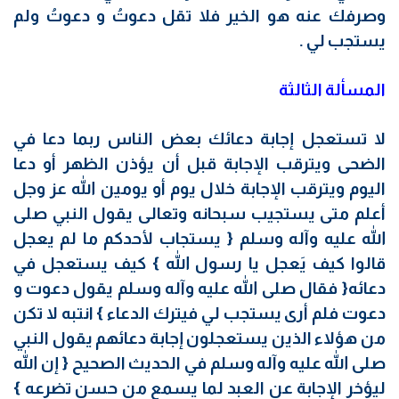
وصرفك عنه هو الخير فلا تقل دعوتُ و دعوتُ ولم
يستجب لي .
المسألة الثالثة
لا تستعجل إجابة دعائك بعض الناس ربما دعا في
الضحى ويترقب الإجابة قبل أن يؤذن الظهر أو دعا
اليوم ويترقب الإجابة خلال يوم أو يومين الله عز وجل
أعلم متى يستجيب سبحانه وتعالى يقول النبي صلى
الله عليه وآله وسلم { يستجاب لأحدكم ما لم يعجل
قالوا كيف يَعجل يا رسول الله } كيف يستعجل في
دعائه{ فقال صلى الله عليه وآله وسلم يقول دعوت و
دعوت فلم أرى يستجب لي فيترك الدعاء } انتبه لا تكن
من هؤلاء الذين يستعجلون إجابة دعائهم يقول النبي
صلى الله عليه وآله وسلم في الحديث الصحيح { إن الله
ليؤخر الإجابة عن العبد لما يسمع من حسن تضرعه }