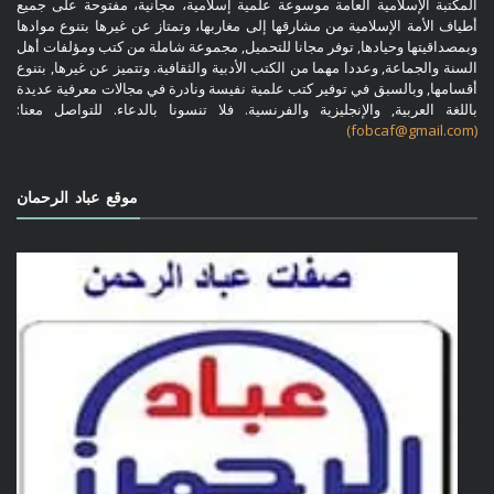
المكتبة الإسلامية العامة موسوعة علمية إسلامية، مجانية، مفتوحة على جميع
أطياف الأمة الإسلامية من مشارقها إلى مغاربها، وتمتاز عن غيرها بتنوع موادها
وبمصداقيتها وحيادها, توفر مجانا للتحميل, مجموعة شاملة من كتب ومؤلفات أهل
السنة والجماعة, وعددا مهما من الكتب الأدبية والثقافية. وتتميز عن غيرها, بتنوع
أقسامها, وبالسبق في توفير كتب علمية نفيسة ونادرة في مجالات معرفية عديدة
باللغة العربية, والإنجليزية والفرنسية. فلا تنسونا بالدعاء. للتواصل معنا:
(fobcaf@gmail.com)
موقع عباد الرحمان