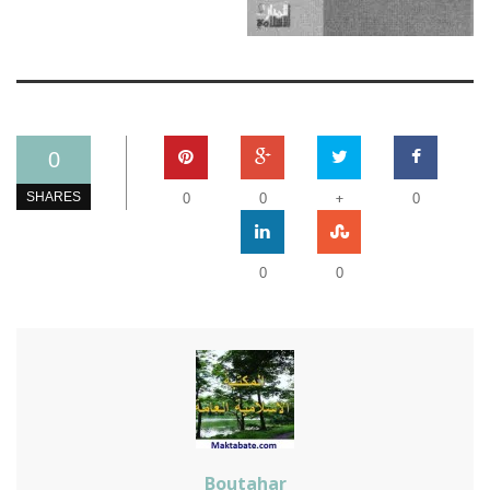
0
+
SHARES
0
0
0
0
0
Boutahar