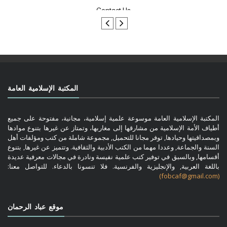
تواصل معنا
المكتبة الإسلامية العامة
المكتبة الإسلامية العامة موسوعة علمية إسلامية، مجانية، مفتوحة على جميع
أطياف الأمة الإسلامية من مشارقها إلى مغاربها، وتمتاز عن غيرها بتنوع موادها
وبمصداقيتها وحيادها, توفر مجانا للتحميل, مجموعة شاملة من كتب ومؤلفات أهل
السنة والجماعة, وعددا مهما من الكتب الأدبية والثقافية. وتتميز عن غيرها, بتنوع
أقسامها, وبالسبق في توفير كتب علمية نفيسة ونادرة في مجالات معرفية عديدة
باللغة العربية, والإنجليزية والفرنسية. فلا تنسونا بالدعاء. للتواصل معنا:
(fobcaf@gmail.com)
موقع عباد الرحمان