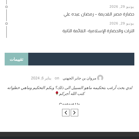
يونيو 29, 2026
حضارة مصر القديمة – رمضان عبده علي
يونيو 29, 2026
التراث والحضارة الإسلامية- القائمة الثانية
تقييمات
on
مروان بن جابر الجهني
يناير 6, 2024
لدي بحث أرغب بتحكيمه ماهو السبيل الى ذلك؟ وبكم التحكيم وماهي خطواته
كتب الله أجركم
Contact Us