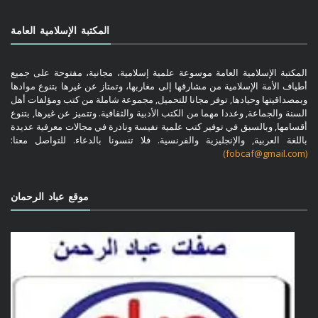
المكتبة الإسلامية العامة
المكتبة الإسلامية العامة موسوعة علمية إسلامية، مجانية، مفتوحة على جميع
أطياف الأمة الإسلامية من مشارقها إلى مغاربها، وتمتاز عن غيرها بتنوع موادها
وبمصداقيتها وحيادها, توفر مجانا للتحميل, مجموعة شاملة من كتب ومؤلفات أهل
السنة والجماعة, وعددا مهما من الكتب الأدبية والثقافية. وتتميز عن غيرها, بتنوع
أقسامها, وبالسبق في توفير كتب علمية نفيسة ونادرة في مجالات معرفية عديدة
باللغة العربية, والإنجليزية والفرنسية. فلا تنسونا بالدعاء. للتواصل معنا:
(fobcaf@gmail.com)
موقع عباد الرحمان