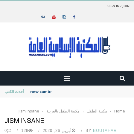
SIGN IN / JOIN
new cambridge history of islam
أحدث الكتب
Home
›
مكتبة الطفل
›
مكتبة الطفل بالعربية
›
jism insane
JISM INSANE
BOUTAHAR
BY
أبريل 26, 2020
128
0