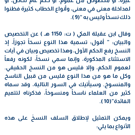
غيره، أو مخصوص من عموم، أو حكم عام لخاص، أو
لمداخلة معنى في معنى، وأنواع الخطاب كثيرة فظنوا
ذلك نسخاً وليس به “(9 ).
وقال ابن عقيلة المكي ( ت: 1150 هـ ) عن التخصيص
والبيان: ” أقول: تسمية هذا النوع نسخاً تجوزاً، إذ
النسخ رفع الحكم الأول، وهذا تخصيص وبيان في آيات
الاستثناء المذكورة، وإنما سمي نسخاً: لكونه رفعاً
لعموم الحكم، وإلا فليس هو من النسخ الحقيقي.
وكل ما هو من هذا النوع فليس من قبيل الناسخ
والمنسوخ. وسيأتيك في السور التالية، وقد سماه
كثير من العلماء ناسخاً ومنسوخاً، فذكرناه لتتميم
الفائدة”(10 ).
ويمكن التمثيل لإطلاق السلف النسخَ على هذه
الأنواع بما يلي: