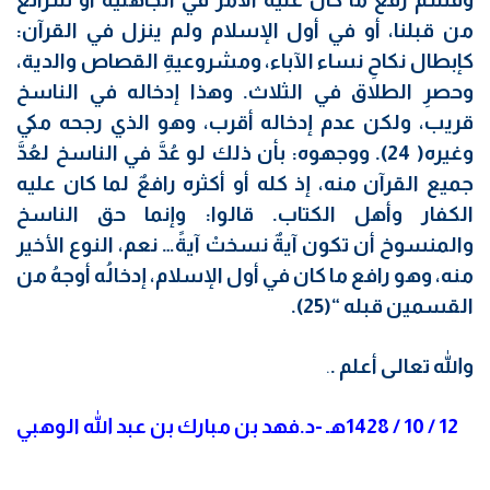
من قبلنا، أو في أول الإسلام ولم ينزل في القرآن:
كإبطال نكاحِ نساء الآباء، ومشروعيةِ القصاص والدية،
وحصرِ الطلاق في الثلاث. وهذا إدخاله في الناسخ
قريب، ولكن عدم إدخاله أقرب، وهو الذي رجحه مكي
وغيره( 24). ووجهوه: بأن ذلك لو عُدَّ في الناسخ لعُدَّ
جميع القرآن منه، إذ كله أو أكثره رافعٌ لما كان عليه
الكفار وأهل الكتاب. قالوا: وإنما حق الناسخ
والمنسوخ أن تكون آيةٌ نسختْ آيةً… نعم، النوع الأخير
منه، وهو رافع ما كان في أول الإسلام، إدخالُه أوجهُ من
القسمين قبله “(25).
والله تعالى أعلم .
.
12 / 10 / 1428هـ -د.فهد بن مبارك بن عبد الله الوهبي
ـــــــــــــــ