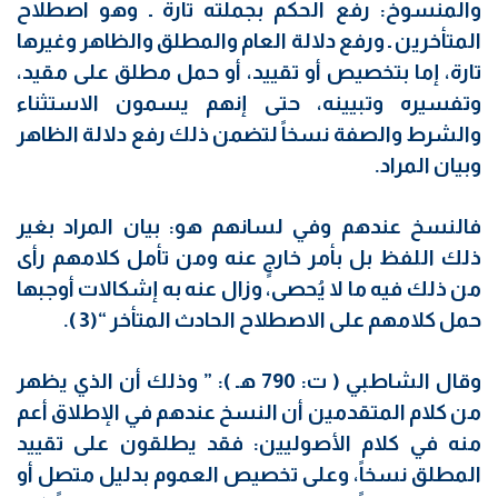
والمنسوخ: رفع الحكم بجملته تارة ـ وهو اصطلاح
المتأخرين ـ ورفع دلالة العام والمطلق والظاهر وغيرها
تارة، إما بتخصيص أو تقييد، أو حمل مطلق على مقيد،
وتفسيره وتبيينه، حتى إنهم يسمون الاستثناء
والشرط والصفة نسخاً لتضمن ذلك رفع دلالة الظاهر
وبيان المراد.
فالنسخ عندهم وفي لسانهم هو: بيان المراد بغير
ذلك اللفظ بل بأمر خارجٍ عنه ومن تأمل كلامهم رأى
من ذلك فيه ما لا يُحصى، وزال عنه به إشكالات أوجبها
حمل كلامهم على الاصطلاح الحادث المتأخر “(3 ).
وقال الشاطبي ( ت: 790 هـ ): ” وذلك أن الذي يظهر
من كلام المتقدمين أن النسخ عندهم في الإطلاق أعم
منه في كلام الأصوليين: فقد يطلقون على تقييد
المطلق نسخاً، وعلى تخصيص العموم بدليل متصل أو