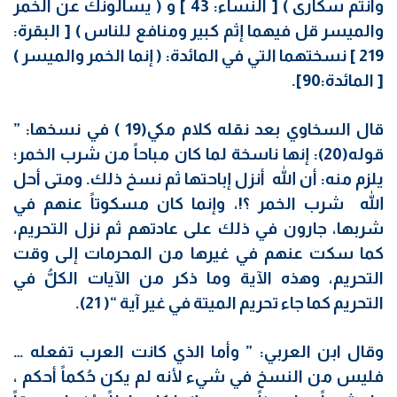
وأنتم سكارى ) [ النساء: 43 ] و ( يسألونك عن الخمر
والميسر قل فيهما إثم كبير ومنافع للناس ) [ البقرة:
219 ] نسختهما التي في المائدة: ( إنما الخمر والميسر )
[ المائدة:90].
قال السخاوي بعد نقله كلام مكي(19 ) في نسخها: ”
قوله(20): إنها ناسخة لما كان مباحاً من شرب الخمر؛
يلزم منه: أن الله أنزل إباحتها ثم نسخ ذلك. ومتى أحل
الله شرب الخمر ؟!، وإنما كان مسكوتاً عنهم في
شربها، جارون في ذلك على عادتهم ثم نزل التحريم،
كما سكت عنهم في غيرها من المحرمات إلى وقت
التحريم، وهذه الآية وما ذكر من الآيات الكلُّ في
التحريم كما جاء تحريم الميتة في غير آية “( 21).
وقال ابن العربي: ” وأما الذي كانت العرب تفعله …
فليس من النسخ في شيء لأنه لم يكن حُكماً أحكم ،