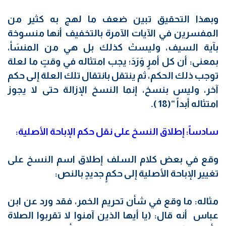
وبهذا التحقيق تبين ضعف ما لهج به كثير من
المفسرين في الآيات الآمرة بالتخفيف أنها منسوخة
بآية السيف، وليستْ كذلك بل هي من المنسَأ،
بمعنى: أن كل أمرٍ وَرَدَ؛ يجب امتثاله في وقتٍ ما لعلة
توجب ذلك الحكم، ثم ينتقل بانتقال تلك العلة إلى حكم
آخر، وليس بنسخ، إنما النسخ الإزالة حتى لا يجوز
امتثاله أبداً “(18 ).
سادساً: إطلاق النسخ على نقل حكم الإباحة الأصلية:
وقع في بعض كلام السلف إطلاق اسم النسخ على
تغيير الإباحة الأصلية إلى حكمٍ جديدٍ بالنص:
مثاله: ما وقع في شأن تحريم الخمر، فقد ورد عن ابن
عباس أنه قال: (يا أيها الذين آمنوا لا تقربوا الصلاة