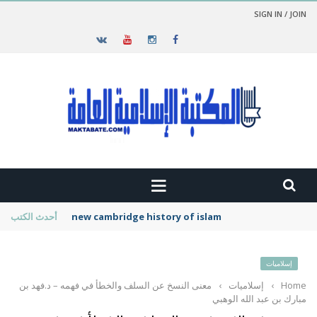
SIGN IN / JOIN
new cambridge history of islam
أحدث الكتب
إسلاميات
Home
›
إسلاميات
›
معنى النسخ عن السلف والخطأ في فهمه – د.فهد بن
مبارك بن عبد الله الوهبي