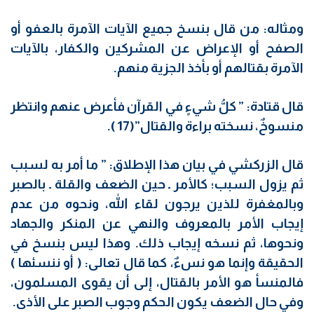
ومثاله: من قال بنسخ جميع الآيات الآمرة بالعفو أو
الصفح أو الإعراض عن المشركين والكفار، بالآيات
الآمرة بقتالهم أو بأخذ الجزية منهم.
قال قتادة: ” كلُّ شيءٍ في القرآن فأعرض عنهم وانتظر
منسوخٌ، نسخته براءة والقتال”(17 ).
قال الزركشي في بيان هذا الإطلاق: ” ما أمر به لسبب
ثم يزول السبب؛ كالأمر ـ حين الضعف والقلة ـ بالصبر
وبالمغفرة للذين يرجون لقاء الله، ونحوه من عدم
إيجاب الأمر بالمعروف والنهي عن المنكر والجهاد
ونحوها، ثم نسخه إيجاب ذلك. وهذا ليس بنسخ في
الحقيقة وإنما هو نسءٌ، كما قال تعالى: ( أو ننسئها )
فالمنسأ هو الأمر بالقتال، إلى أن يقوى المسلمون،
وفي حال الضعف يكون الحكم وجوب الصبر على الأذى.