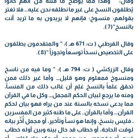
وقال: ” وهذا مما يوضح ما قلته من أنهم كانوا
يُطلقون النسخ على غير ما نطلقه نحن عليه… فلا تغتر
بقولهم: منسوخ؛ فإنهم لا يريدون به ما تريد أنت
بالنسخ”(7 ).
وقال القرطبي ( ت: 671 هـ ): ” والمتقدمون يطلقون
على التخصيص نسخاً توسعاً وتجوزاً “(8 ).
وقال الزركشي ( ت: 794 هـ ): ” وما فيه من ناسخ
ومنسوخ فمعلوم وهو قليل… وأما غير ذلك فمن
تحقق علماً بالنسخ عَلِم أن غالب ذلك من المنسأ،
ومنه ما يرجع لبيان الحكم المجمل… وكل ما في القرآن
مما يدعى نسخه بالسنة عند من يراه فهو بيان لحكم
القرآن… وأما بالقرآن ـ على ما ظنه كثير من المفسرين
ـ فليس بنسخ، وإنما هو نسأ وتأخير، أو مجمل أُخِّر بيانه
لوقت الحاجة، أو خطاب قد حال بينه وبين أوله خطاب