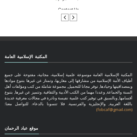
تواصل معنا
المكتبة الإسلامية العامة
المكتبة الإسلامية العامة موسوعة علمية إسلامية، مجانية، مفتوحة على جميع
أطياف الأمة الإسلامية من مشارقها إلى مغاربها، وتمتاز عن غيرها بتنوع موادها
وبمصداقيتها وحيادها, توفر مجانا للتحميل, مجموعة شاملة من كتب ومؤلفات أهل
السنة والجماعة, وعددا مهما من الكتب الأدبية والثقافية. وتتميز عن غيرها, بتنوع
أقسامها, وبالسبق في توفير كتب علمية نفيسة ونادرة في مجالات معرفية عديدة
باللغة العربية, والإنجليزية والفرنسية. فلا تنسونا بالدعاء. للتواصل معنا:
(fobcaf@gmail.com)
موقع عباد الرحمان