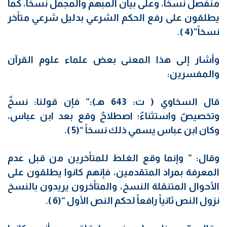
منفصل نسخاً، وعلى بيان المبهم والمجمل نسخاً، كما
يطلقون على رفع الحكم الشرعي بدليل شرعي متأخر
نسخاً”(4 ).
وأشار إلى هذا المعنى بعض علماء علوم القرآن
والمفسرين:
قال السخاوي ( ت: 643 هـ):” فإن قولنا: نسخٌ
وتخصيصٌ واستثناءٌ؛ اصطلاحٌ وقع بعد ابن عباس،
وكان ابن عباس يسمي ذلك نسخاً “(5 ).
وقال: ” وإنما وقع الغلط للمتأخرين من قبل عدم
المعرفة بمراد المتقدمين، فإنهم كانوا يطلقون على
الأحوال المتنقلة النسخ، والمتأخرون يريدون بالنسخ
نزول النص ثانياً رافعاً لحكم النص الأول “(6 ).