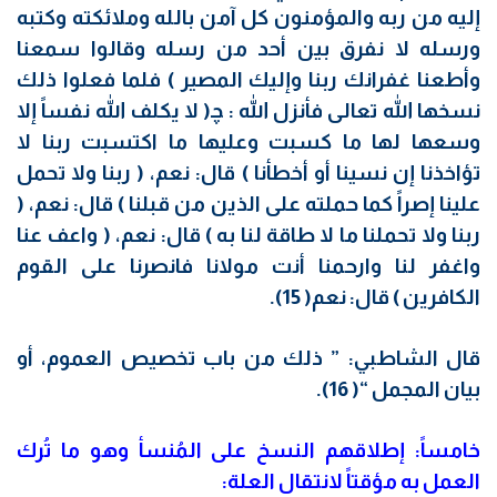
إليه من ربه والمؤمنون كل آمن بالله وملائكته وكتبه
ورسله لا نفرق بين أحد من رسله وقالوا سمعنا
وأطعنا غفرانك ربنا وإليك المصير ) فلما فعلوا ذلك
نسخها الله تعالى فأنزل الله : ﭽ( لا يكلف الله نفساً إلا
وسعها لها ما كسبت وعليها ما اكتسبت ربنا لا
تؤاخذنا إن نسينا أو أخطأنا ) قال: نعم، ( ربنا ولا تحمل
علينا إصراً كما حملته على الذين من قبلنا ) قال: نعم، (
ربنا ولا تحملنا ما لا طاقة لنا به ) قال: نعم، ( واعف عنا
واغفر لنا وارحمنا أنت مولانا فانصرنا على القوم
الكافرين ) قال: نعم( 15).
قال الشاطبي: ” ذلك من باب تخصيص العموم، أو
بيان المجمل “( 16).
خامساً: إطلاقهم النسخ على المُنسأ وهو ما تُرك
العمل به مؤقتاً لانتقال العلة: