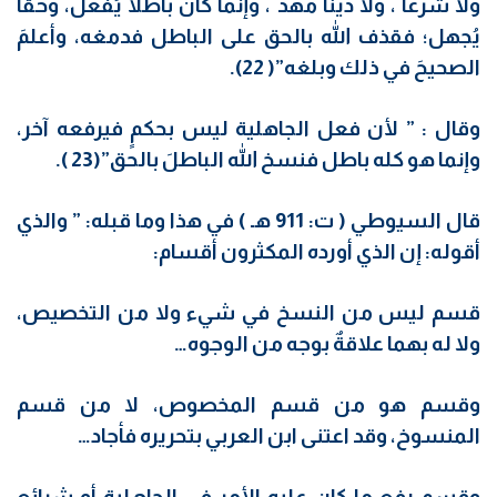
ولا شرعاً ، ولا ديناً مهد ، وإنما كان باطلاً يُفعل، وحقاً
يُجهل؛ فقذف الله بالحق على الباطل فدمغه، وأعلمَ
الصحيحَ في ذلك وبلغه”( 22).
وقال : ” لأن فعل الجاهلية ليس بحكمٍ فيرفعه آخر،
وإنما هو كله باطل فنسخ الله الباطلَ بالحق”(23 ).
قال السيوطي ( ت: 911 هـ ) في هذا وما قبله: ” والذي
أقوله: إن الذي أورده المكثرون أقسام:
قسم ليس من النسخ في شيء ولا من التخصيص،
ولا له بهما علاقةٌ بوجه من الوجوه…
وقسم هو من قسم المخصوص، لا من قسم
المنسوخ، وقد اعتنى ابن العربي بتحريره فأجاد…
وقسم رفع ما كان عليه الأمر في الجاهلية أو شرائع