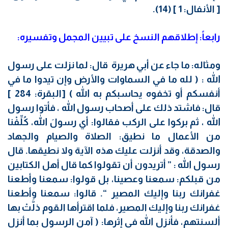
[ الأنفال: 1 ] (14).
رابعاً: إطلاقهم النسخ على تبيين المجمل وتفسيره:
ومثاله: ما جاء عن أبي هريرة قال: لما نزلت على رسول
الله : ( لله ما في السماوات والأرض وإن تيدوا ما في
أنفسكم أو تخفوه يحاسبكم به الله ) [البقرة: 284 ]
قال: فاشتد ذلك على أصحاب رسول الله ، فأتوا رسول
الله ، ثم بركوا على الركب فقالوا: أي رسولَ الله، كُلِّفْنا
من الأعمال ما نطيق: الصلاة والصيام والجهاد
والصدقة، وقد أنزلت عليك هذه الآية ولا نطيقها. قال
رسول الله : ” أتريدون أن تقولوا كما قال أهل الكتابين
من قبلكم: سمعنا وعصينا، بل قولوا: سمعنا وأطعنا
غفرانك ربنا وإليك المصير “. قالوا: سمعنا وأطعنا
غفرانك ربنا وإليك المصير، فلما اقترأها القوم ذلَّتْ بها
ألسنتهم، فأنزل الله في إثرها: ( آمن الرسول بما أنزل