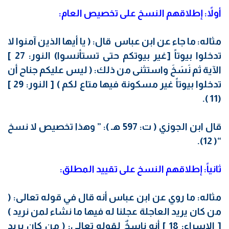
أولاً: إطلاقهم النسخ على تخصيص العام:
مثاله: ما جاء عن ابن عباس قال: ( يا أيها الذين آمنوا لا
تدخلوا بيوتاً [غير بيوتكم حتى تستأنسوا) النور: 27 ]
الآية ثم نَسَخَ واستثنى من ذلك: ( ليس عليكم جناح أن
تدخلوا بيوتاً غير مسكونة فيها متاع لكم ) [ النور: 29 ]
(11 ).
قال ابن الجوزي ( ت: 597 هـ ): ” وهذا تخصيص لا نسخ
“( 12).
ثانياً: إطلاقهم النسخ على تقييد المطلق:
مثاله: ما روي عن ابن عباس أنه قال في قوله تعالى: (
من كان يريد العاجلة عجلنا له فيها ما نشاء لمن نريد )
[ الإسراء: 18 ] أنه ناسخٌ لقوله تعالى: ( من كان يريد