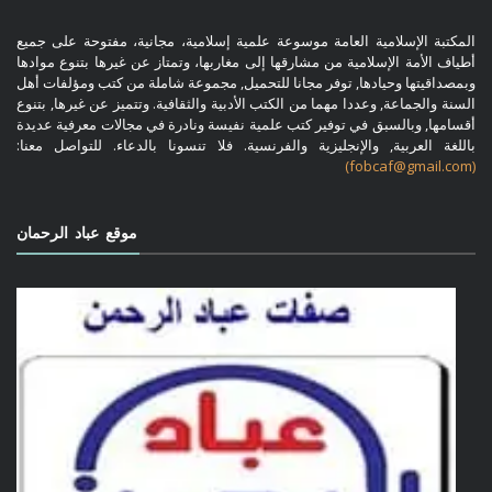
المكتبة الإسلامية العامة موسوعة علمية إسلامية، مجانية، مفتوحة على جميع
أطياف الأمة الإسلامية من مشارقها إلى مغاربها، وتمتاز عن غيرها بتنوع موادها
وبمصداقيتها وحيادها, توفر مجانا للتحميل, مجموعة شاملة من كتب ومؤلفات أهل
السنة والجماعة, وعددا مهما من الكتب الأدبية والثقافية. وتتميز عن غيرها, بتنوع
أقسامها, وبالسبق في توفير كتب علمية نفيسة ونادرة في مجالات معرفية عديدة
باللغة العربية, والإنجليزية والفرنسية. فلا تنسونا بالدعاء. للتواصل معنا:
(fobcaf@gmail.com)
موقع عباد الرحمان