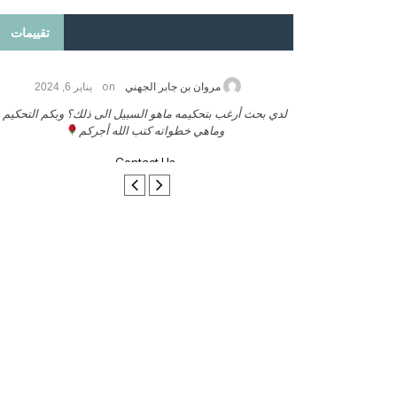
تقييمات
on
2026
مروان بن جابر الجهني
يناير 6, 2024
ب بنشر كتابي معكم
لدي بحث أرغب بتحكيمه ماهو السبيل الى ذلك؟ وبكم التحكيم
وماهي خطواته كتب الله أجركم
Contact Us