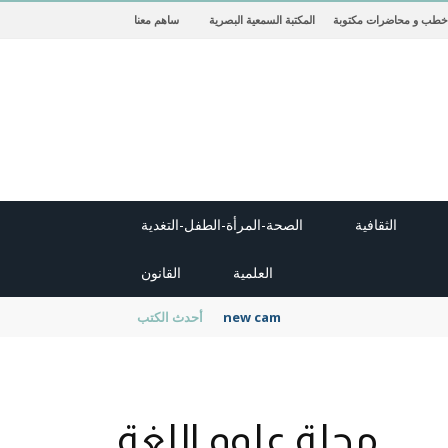
خطب و محاضرات مكتوبة
المكتبة السمعية البصرية
ساهم معنا
الثقافية
الصحة-المرأة-الطفل-التغدية
العلمية
القانون
new cambridge history of islam
أحدث الكتب
مجلة علوم اللغة