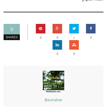
0
+
SHARES
0
0
0
0
0
Boutahar