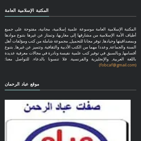
المكتبة الإسلامية العامة
المكتبة الإسلامية العامة موسوعة علمية إسلامية، مجانية، مفتوحة على جميع
أطياف الأمة الإسلامية من مشارقها إلى مغاربها، وتمتاز عن غيرها بتنوع موادها
وبمصداقيتها وحيادها, توفر مجانا للتحميل, مجموعة شاملة من كتب ومؤلفات أهل
السنة والجماعة, وعددا مهما من الكتب الأدبية والثقافية. وتتميز عن غيرها, بتنوع
أقسامها, وبالسبق في توفير كتب علمية نفيسة ونادرة في مجالات معرفية عديدة
باللغة العربية, والإنجليزية والفرنسية. فلا تنسونا بالدعاء. للتواصل معنا:
(fobcaf@gmail.com)
موقع عباد الرحمان