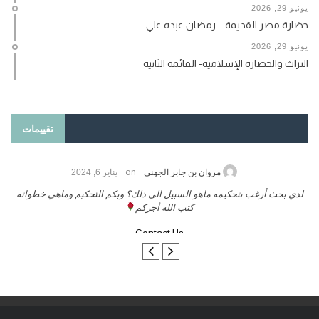
يونيو 29, 2026
حضارة مصر القديمة – رمضان عبده علي
يونيو 29, 2026
التراث والحضارة الإسلامية- القائمة الثانية
تقييمات
on
حامد الزريقي
يناير 25, 2026
السلام عليكم ورحمة الله وبركاتة أرغب بنشر كتابي معكم
لد
تواصل معنا