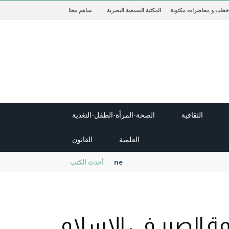
خطب و محاضرات مكتوبة
المكتبة السمعية البصرية
ساهم معنا
الثقافية
الصحة-المرأة-الطفل-التغدية
العلمية
القانون
new cambridge history of islam
أحدث الكتب
 الصبر في الإسلام