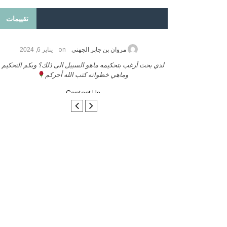
تقييمات
on
2026
مروان بن جابر الجهني
يناير 6, 2024
ب بنشر كتابي معكم
لدي بحث أرغب بتحكيمه ماهو السبيل الى ذلك؟ وبكم التحكيم
وماهي خطواته كتب الله أجركم
Contact Us