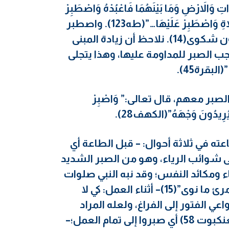
َرْضِ وَمَا بَيْنَهُمَا فَاعْبُدْهُ وَاصْطَبِرْ
لِعِبَادَتِهِ” (مريم65). وقال أيضا “وَامُرْ أَهْلَكَ بِالصَّلاَةِ وَاصْطَبِرْ عَلَيْهَا…”(طه123). واصطبر
الشخص: أي صبر وانتظر في هدوء واطمئنان دون شكوى(14). نلاحظ أن زيادة المبنى
ب الصبر للمداومة عليها، وهذا يتجلى
(البقرة45).
ر معهم، قال تعالى:” وَاصْبِرْ
ِ يُرِيدُونَ وَجْهَهُ”(الكهف28).
عته في ثلاثة أحوال: – قبل الطاعة أي
ى شوائب الرياء، وهو من الصبر الشديد
ء ومكائد النفس؛ وقد نبه النبي صلوات
الله عليه إذ قال:”إنما الأعمال بالنيات وإنما لكل امرئ ما نوى”(15)– أثناء العمل: كي لا
ي الفتور إلى الفراغ، ولعله المراد
بقوله تعالى:”نِعْمَ أَجْرُ الْعَامِلِينَ الَّذِينَ صَبَرُوا”(العنكبوت 58) أي صبروا إلى تمام العمل؛–