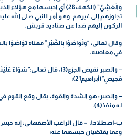
وَالْعَشِيِّ” (الكهف28) أي احبسها 
تجاوزهم إلى غيرهم. وهو أمر للنبي صلى الله علي
الركون إليهم ضدا عن صناديد قريش.
وقال تعالى: “وَتَوَاصَوْا بِالصَّبْرِ” معناه توَاصَو
في معاصيه.
– والصبر نقيض الجزع(3)، قال تعالى:”سَوَاءٌ عَلَ
مَحِيصٍ”(أبراهيم21)؛
– والصبر: هو الشدة والقوة، يقال وقع القوم في أ
له منفذ(4).
ب-اصطلاحا: – قال الراغب الأصفهاني: إنه حبس
وعما يقتضيان حبسهما عنه؛