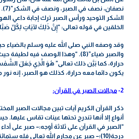
نصفا
الشكر التوحيد ورأس الصبر ترك إجابة داعي اله
الخلقين في قوله تعالى: “إِنَّ ذَلِكَ لآيَاتٍ لِكُلِّ صَبَّا
وقد وصفه النبي صلى الله عليه وسلم بالضياء حي
والصبر ضياء”(8). “وهذا الوصف فيه لط
يكون دائما معه حرارة، كذلك هو الصبر، إنه نور م
2-
مجالات الصبر في القرآن:
ذكر القرآن الكريم آيات تبين مجالات الصبر المخ
أنواع إلا أنها تندرج تحتها عينات تقاس عليها. ح
“الصبر في القرآن على ثلاثة أوجه:
– صبر على أداء 
درجة(10)؛
– صبر عن محارم الله تعالى فله ستمائة