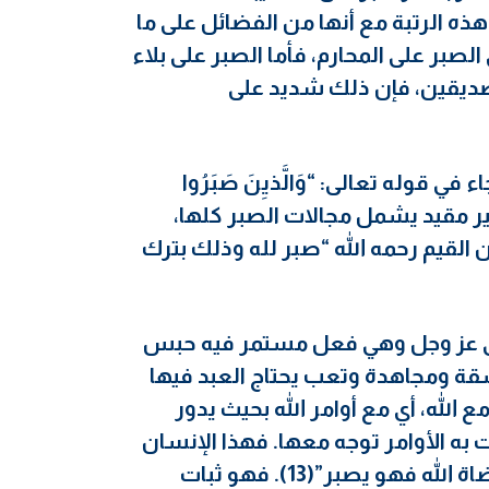
ذه الرتبة مع أنها من الفضائل على ما
صبر على المحارم، فأما الصبر على بلاء
ة الصديقين، فإن ذلك شديد على
 قوله تعالى: “وَالَّذيِنَ صَبَرُوا
رعد22)، فهو صبر مطلق غير مقيد يشمل مجالات الصبر كلها،
 القيم رحمه الله “صبر لله وذلك بترك
ولى عز وجل وهي فعل مستمر فيه حبس
شقة ومجاهدة وتعب يحتاج العبد فيها
 الله، أي مع أوامر الله بحيث يدور
 به الأوامر توجه معها. فهذا الإنسان
يكون صبره دائما مع الله عز وجل حيثما كانت مرضاة الله فهو يصبر”(13). فهو ثبات