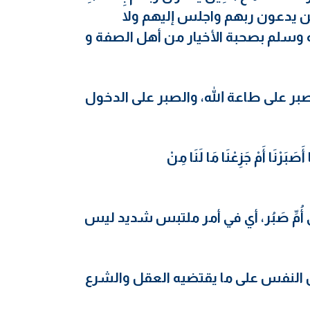
مع هؤلاء الذين يدعون ربهم واجلس إليهم ولا
ه وسلم بصحبة الأخيار من أهل الصفة و
ْا بالصبر على طاعة الله، والصبر على الدخول
يْنَا أَصَبَرْنَا أَمْ جَزِعْنَا مَا لَنَا مِنْ
ُمِّ صَبُر، أي في أمر ملتبس شديد ليس
 النفس على ما يقتضيه العقل والشرع