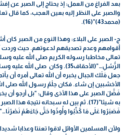
بعد الفراغ من العمل: إذ يحتاج إلى الصبر عن إف
والصبر على النظر إليه بعين العجب، كما قال تعالى “وَلاَ
(محمد43)”(16).
ج- الصبر على البلاء: وهذا النوع من الصبر كان أشد 
أقوامهم وعدم تصديقهم لدعوتهم. حيث وردت آيات ع
تعالى مخاطبا رسوله الكريم صلى الله عليه وسلم: “فَاصْبِ
الرُّسُلِ…”(الأحقاف35). وكان صلى 
جعل مَلَك الجبال يخبره أن الله تعالى أمره أن يأ
الأخشبين إن شاء. فكان حِلْمُ رسول الله صلى ا
فَضَّلَ الصبر على هذا الأذى وقال: “بل أرجو أن 
به شيئا”(17). ثم بين له سبحانه نتيجة هذا الصبر ف
فَصَبَرُوا عَلَى مَا كُذِّبُوا وأُوذُوا حَتَّى جَاءَهُمْ نَصْرُنَا…” 
ولأن المسلمين الأوائل لاقوا تعنتا وعذابا شديدا 