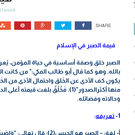
UTAHAR
SHARE:
قيمة الصبر في الإسلام
الصبر خلق وصفة أساسية في حياة المؤمن، يُعر
بالله. وهو كما قال أبو طالب المكي:” من كانت ال
يكون كف الأذى عن الخَلق واحتمال الأذى من الخَ
منها أكثرالصدور”(1). فَخُلُقٌ بلغت قي
وحالاته وفضائله.
1-
تعريفه
:
أ- لغة: – الصبر هو الحبس(2)؛ قال تعال