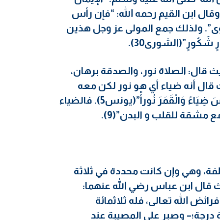
ن، نصف في الصبر، ونصف في الشكر”(7). وقال ابن القيم رحمه الله: “فإن رأس
وى”. ولذلك جمع المولى عز وجل هذين
رٍ شَكُورٍ”(الشورى30).
ث قال: الصلاة نور، والصدقة برهان،
يفة حيث قال أنه ضياء أي هو نور لكن معه
حرارة، كما بَيَّن ذلك تعالى” هُوَ الَّذِي جَعَلَ الشَّمْسَ ضِيَاءً وَالْقَمَرَ نُورأً”(يونس5). فالضياء
ع مشقة للقلب و البدن”(9).
تلفة، وهي وإن كانت محددة في ثلاثة
يث قال ابن عباس رضي الله عنهما:
فرائض الله تعالى، فله ثلاثمائة
 درجة؛
– وصبر على المصيبة عند