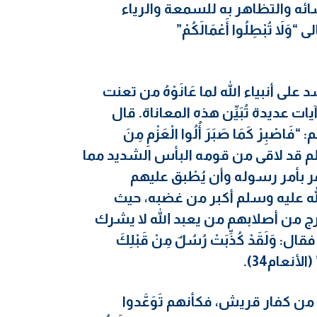
شائه والتظاهر به للسمعة والرياء
 تُبْطِلُوا أَعْمَالَكُمْ”
على أنبياء الله لما عَانَوْهُ من تعنت
ديدة تُبَيِّن هذه المعاناة. قال
رْ كَمَا صَبَرَ أُلُوا الْعَزْمِ مِنَ
الله عليه وسلم قد لاقى من قومه البأس الشديد مما
تمر بأمر رسوله وأن يُطْبق عليهم
لله عليه وسلم أكبر من غضبه، حيث
يخرج من أصلابهم من يعبد الله لا يشرك
قال: وَلَقَدْ كُذِّبَتْ رُسُلٌ مِنْ قَبْلِكَ
(الأنعام34).
من كفار قريش، فكأنهم تَوَعَّدوا