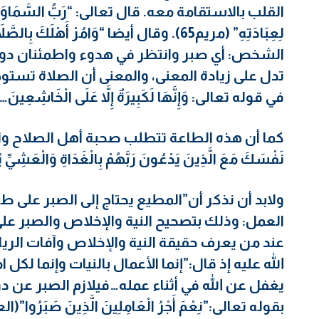
القلب بالاستقامة معه. قال تعالى: “رَبُّ السَّمَاوَاتِ وَالا
تدل على زيادة المعنى، والمعنى أن الصلاة تستوج
في قوله تعالى: وَإِنَّهَا لَكَبِيرَةٌ إِلاَّ عَلَى الْخَاشِعِينَ…”
كما أن هذه الطاعة تتطلب صحبة أهل الصلاح والصب
نَفْسَكَ مَعَ الَّذِينَ يَدْعُونَ رَبَّهُمْ بِالْغَدَاةِ وَالْعَشِيّ
ولابد أن نذكر أن”المطيع يحتاج إلى الصبر على طا
العمل: وذلك بتصحيح النية والإخلاص والصبر عل
عند من يعرف حقيقة النية والإخلاص وآفات الريا
يغفل عن الله في أثناء عمله…فيلازم الصبر عن دواع