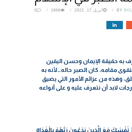
BO
BY
أبريل 17, 2022
1868
0
ف به حقيقة الإيمان وحسن اليقين
تقوى مقامه، كان الصبر حاله…لأنه به
لق، وهذه من عزائم الأمور التي يضيق
مته أعلى الدرجات لابد أن نتعرف عليه و على أنواعه
ى: “وَاصْبِرْ نَفْسَكَ مَعَ الَّذِينَ يَدْعُونَ رَبَّهُمْ بِالْغَدَاةِ