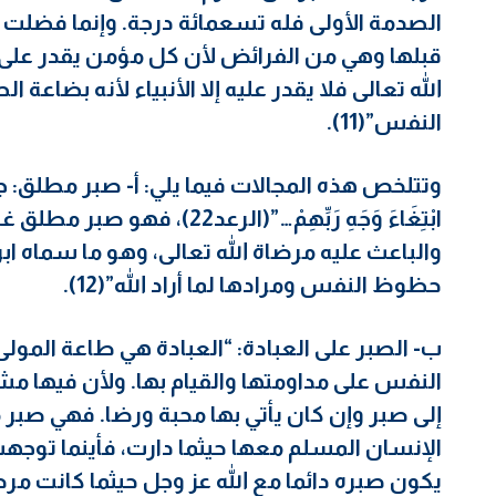
الصدمة الأولى فله تسعمائة درجة. وإنما فضلت ه
قبلها وهي من الفرائض لأن كل مؤمن يقدر على ال
الله تعالى فلا يقدر عليه إلا الأنبياء لأنه بضاع
النفس”(11).
وتتلخص هذه المجالات فيما يلي: أ- صبر مطلق: جاء في
ابْتِغَاءَ وَجَهِ رَبِّهِمْ…”(ال
والباعث عليه مرضاة الله تعالى، وهو ما سماه ابن
حظوظ النفس ومرادها لما أراد الله”(12).
ب- الصبر على العبادة: “العبادة هي طاعة الم
النفس على مداومتها والقيام بها. ولأن فيها م
إلى صبر وإن كان يأتي بها محبة ورضا. فهي صبر مع
الإنسان المسلم معها حيثما دارت، فأينما توجهت