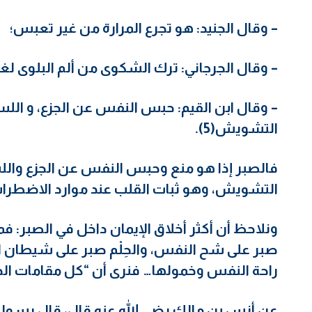
– وقال الجنيد: هو تجرع المرارة من غير تعبس؛
– وقال الجرجاني: ترك الشكوى من ألم البلوى لغير ا
– وقال ابن القيم: حبس النفس عن الجزع، و الل
التشويش(5).
فالصبر إذا هو منع وحبس النفس عن الجزع والل
التشويش، وهو ثبات القلب عند موارد الاضطرا
ونلاحظ أن أكثر أخلاق الإيمان داخل في الصبر: فم
صبر على شح النفس، والحِلْم صبر على شيطان ا
راحة النفس وخمولها… فنرى أن “كل مقامات الدين
عن أنس بن مالك رضي الله عنه قال، قال رسول ا