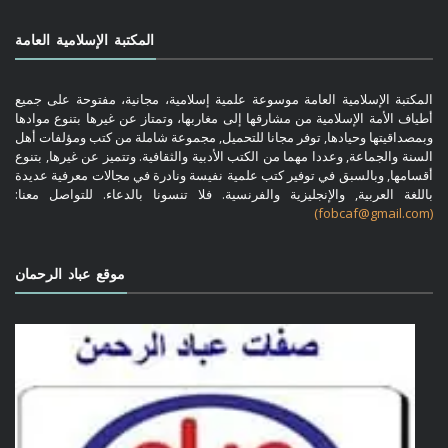
المكتبة الإسلامية العامة
المكتبة الإسلامية العامة موسوعة علمية إسلامية، مجانية، مفتوحة على جميع
أطياف الأمة الإسلامية من مشارقها إلى مغاربها، وتمتاز عن غيرها بتنوع موادها
وبمصداقيتها وحيادها, توفر مجانا للتحميل, مجموعة شاملة من كتب ومؤلفات أهل
السنة والجماعة, وعددا مهما من الكتب الأدبية والثقافية. وتتميز عن غيرها, بتنوع
أقسامها, وبالسبق في توفير كتب علمية نفيسة ونادرة في مجالات معرفية عديدة
باللغة العربية, والإنجليزية والفرنسية. فلا تنسونا بالدعاء. للتواصل معنا:
(fobcaf@gmail.com)
موقع عباد الرحمان