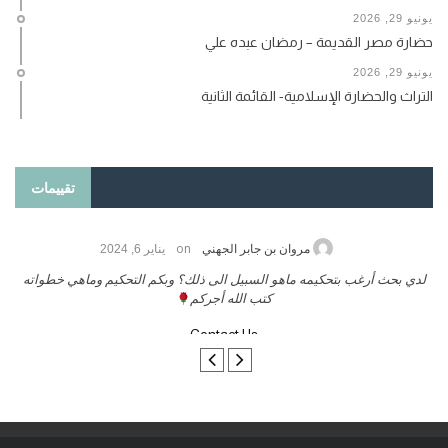
يونيو 29, 2026
حضارة مصر القديمة – رمضان عبده علي
يونيو 29, 2026
التراث والحضارة الإسلامية- القائمة الثانية
تقييمات
on
حامد الزريقي
يناير 25, 2026
السلام عليكم ورحمة الله وبركاتة أرغب بنشر كتابي معكم
لد
تواصل معنا