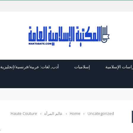
راسات الإسلامية
إسلاميات
أدب, لغات: عربية/فرنسية/إنجليزية
Uncategorized
›
Home
›
عالم المرأة
›
Haute Couture
E