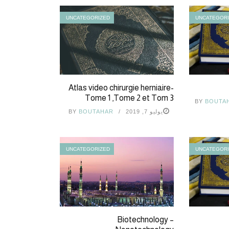
UNCATEGORIZED
UNCATEGOR
Atlas video chirurgie herniaire-
Tome 1 ,Tome 2 et Tom 3
BY
BOUTA
يوليو 7, 2019
BOUTAHAR
BY
UNCATEGORIZED
UNCATEGOR
Biotechnology –