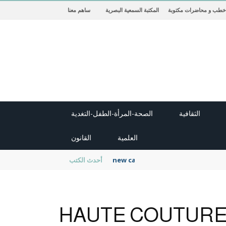
خطب و محاضرات مكتوبة
المكتبة السمعية البصرية
ساهم معنا
الثقافية
الصحة-المرأة-الطفل-التغدية
العلمية
القانون
new cambridge history of islam
أحدث الكتب
HAUTE COUTUR