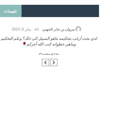
تقييمات
on
2026
مروان بن جابر الجهني
يناير 6, 2024
ب بنشر كتابي معكم
لدي بحث أرغب بتحكيمه ماهو السبيل الى ذلك؟ وبكم التحكيم
وماهي خطواته كتب الله أجركم
Contact Us