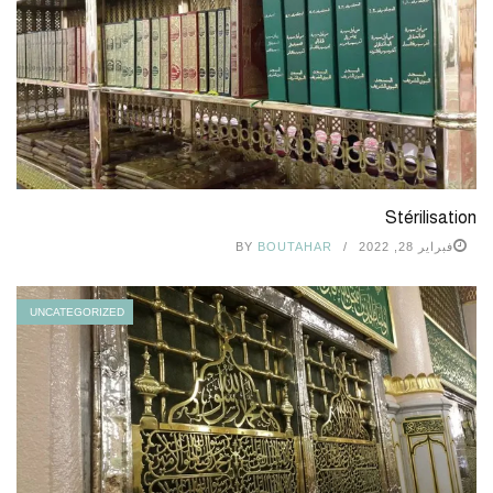
Stérilisation
فبراير 28, 2022
BOUTAHAR
BY
UNCATEGORIZED