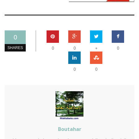
0
+
SHARES
0
0
0
0
0
Boutahar