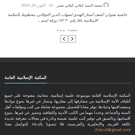
on
محمد السيد كيلاني كيلاني نصير
أكتوبر 24, 2024
حاشية بعنوان: كشف أستار الهندي لشهاب الدين التوقاتي، مخطوط بالمكتبة
الإسلامية يافا رقم ٣٠ ١٧٢ ورقة اسم ...
تواصل معنا
المكتبة الإسلامية العامة
المكتبة الإسلامية العامة موسوعة علمية إسلامية، مجانية، مفتوحة على جميع
أطياف الأمة الإسلامية من مشارقها إلى مغاربها، وتمتاز عن غيرها بتنوع موادها
وبمصداقيتها وحيادها, توفر مجانا للتحميل, مجموعة شاملة من كتب ومؤلفات أهل
السنة والجماعة, وعددا مهما من الكتب الأدبية والثقافية. وتتميز عن غيرها, بتنوع
أقسامها, وبالسبق في توفير كتب علمية نفيسة ونادرة في مجالات معرفية عديدة
باللغة العربية, والإنجليزية والفرنسية. فلا تنسونا بالدعاء. للتواصل معنا:
(fobcaf@gmail.com)