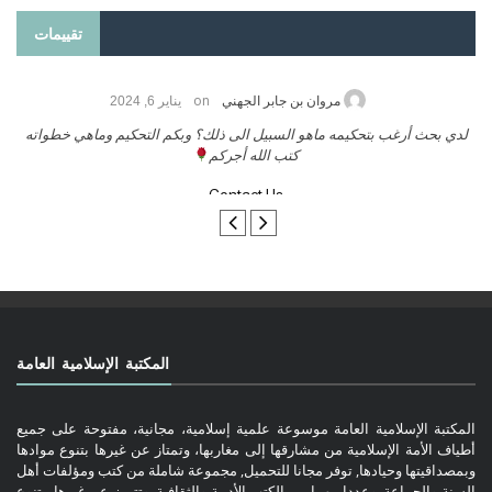
تقييمات
on
حامد الزريقي
يناير 25, 2026
السلام عليكم ورحمة الله وبركاتة أرغب بنشر كتابي معكم
لد
تواصل معنا
المكتبة الإسلامية العامة
المكتبة الإسلامية العامة موسوعة علمية إسلامية، مجانية، مفتوحة على جميع
أطياف الأمة الإسلامية من مشارقها إلى مغاربها، وتمتاز عن غيرها بتنوع موادها
وبمصداقيتها وحيادها, توفر مجانا للتحميل, مجموعة شاملة من كتب ومؤلفات أهل
السنة والجماعة, وعددا مهما من الكتب الأدبية والثقافية. وتتميز عن غيرها, بتنوع