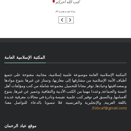
تواصل معنا
المكتبة الإسلامية العامة
المكتبة الإسلامية العامة موسوعة علمية إسلامية، مجانية، مفتوحة على جميع
أطياف الأمة الإسلامية من مشارقها إلى مغاربها، وتمتاز عن غيرها بتنوع موادها
وبمصداقيتها وحيادها, توفر مجانا للتحميل, مجموعة شاملة من كتب ومؤلفات أهل
السنة والجماعة, وعددا مهما من الكتب الأدبية والثقافية. وتتميز عن غيرها, بتنوع
أقسامها, وبالسبق في توفير كتب علمية نفيسة ونادرة في مجالات معرفية عديدة
باللغة العربية, والإنجليزية والفرنسية. فلا تنسونا بالدعاء. للتواصل معنا:
(fobcaf@gmail.com)
موقع عباد الرحمان