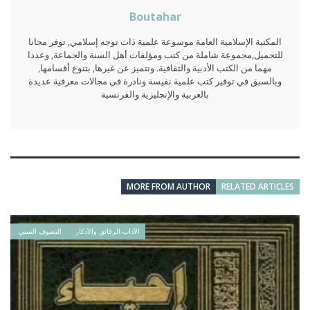
Boutahar
المكتبة الإسلامية العامة موسوعة علمية ذات توجه إسلامي, توفر مجانا
للتحميل,مجموعة شاملة من كتب ومؤلفات أهل السنة والجماعة, وعددا
مهما من الكتب الأدبية والثقافية. وتتميز عن غيرها, بتنوع أقسامها,
وبالسبق في توفير كتب علمية نفيسة ونادرة في مجالات معرفية عديدة
بالعربية والإنجليزية والفرنسية
MORE FROM AUTHOR
RELATED ARTICLES
الآداب-الرقائق والأذكار
التصوف السني