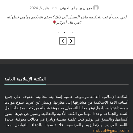
on
حامد الزريقي
يناير 25, 2026
 عليكم ورحمة الله وبركاتة أرغب بنشر كتابي معكم
لدي بحث أرغب بتحكيمه
تواصل معنا
المكتبة الإسلامية العامة
المكتبة الإسلامية العامة موسوعة علمية إسلامية، مجانية، مفتوحة على جميع
أطياف الأمة الإسلامية من مشارقها إلى مغاربها، وتمتاز عن غيرها بتنوع موادها
وبمصداقيتها وحيادها, توفر مجانا للتحميل, مجموعة شاملة من كتب ومؤلفات أهل
السنة والجماعة, وعددا مهما من الكتب الأدبية والثقافية. وتتميز عن غيرها, بتنوع
أقسامها, وبالسبق في توفير كتب علمية نفيسة ونادرة في مجالات معرفية عديدة
باللغة العربية, والإنجليزية والفرنسية. فلا تنسونا بالدعاء. للتواصل معنا:
(fobcaf@gmail.com)