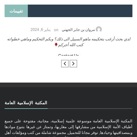
تقييمات
on
حامد الزريقي
يناير 25, 2026
السلام عليكم ورحمة الله وبركاتة أرغب بنشر كتابي معكم
لد
تواصل معنا
المكتبة الإسلامية العامة
المكتبة الإسلامية العامة موسوعة علمية إسلامية، مجانية، مفتوحة على جميع
أطياف الأمة الإسلامية من مشارقها إلى مغاربها، وتمتاز عن غيرها بتنوع موادها
وبمصداقيتها وحيادها, توفر مجانا للتحميل, مجموعة شاملة من كتب ومؤلفات أهل