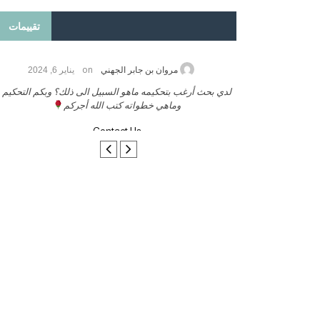
تقييمات
on
2026
مروان بن جابر الجهني
يناير 6, 2024
ب بنشر كتابي معكم
لدي بحث أرغب بتحكيمه ماهو السبيل الى ذلك؟ وبكم التحكيم
وماهي خطواته كتب الله أجركم
Contact Us