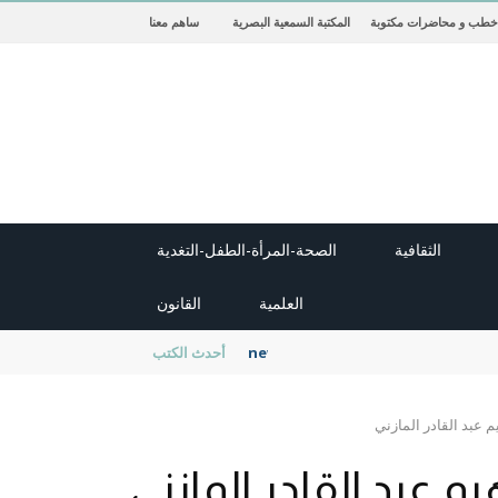
خطب و محاضرات مكتوبة
المكتبة السمعية البصرية
ساهم معنا
الثقافية
الصحة-المرأة-الطفل-التغدية
العلمية
القانون
new cambridge history of islam
أحدث الكتب
م عبد القادر المازني
يم عبد القادر المازني