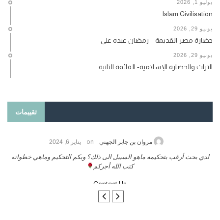
يوليو 1, 2026
Islam Civilisation
يونيو 29, 2026
حضارة مصر القديمة – رمضان عبده علي
يونيو 29, 2026
التراث والحضارة الإسلامية- القائمة الثانية
تقييمات
on
حامد الزريقي
يناير 25, 2026
مرو
يكم ورحمة الله وبركاتة أرغب بنشر كتابي معكم
لدي بحث أرغب بتحكيمه م
تواصل معنا