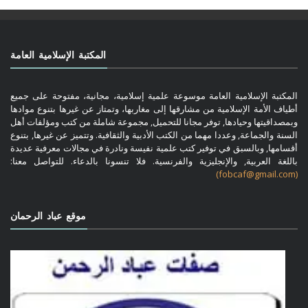
المكتبة الإسلامية العامة
المكتبة الإسلامية العامة موسوعة علمية إسلامية، مجانية، مفتوحة على جميع
أطياف الأمة الإسلامية من مشارقها إلى مغاربها، وتمتاز عن غيرها بتنوع موادها
وبمصداقيتها وحيادها, توفر مجانا للتحميل, مجموعة شاملة من كتب ومؤلفات أهل
السنة والجماعة, وعددا مهما من الكتب الأدبية والثقافية. وتتميز عن غيرها, بتنوع
أقسامها, وبالسبق في توفير كتب علمية نفيسة ونادرة في مجالات معرفية عديدة
باللغة العربية, والإنجليزية والفرنسية. فلا تنسونا بالدعاء. للتواصل معنا:
(fobcaf@gmail.com)
موقع عباد الرحمان