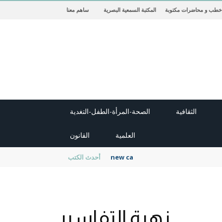
خطب و محاضرات مكتوبة
المكتبة السمعية البصرية
ساهم معنا
الثقافية
الصحة-المرأة-الطفل-التغدية
العلمية
القانون
new cambridge history of islam
أحدث الكتب
زهرة التفاسير