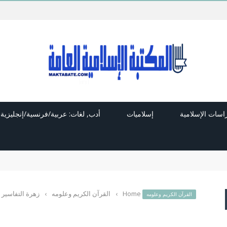
راسات الإسلامية
إسلاميات
أدب, لغات: عربية/فرنسية/إنجليزية
Home
›
القرآن الكريم وعلومه
›
زهرة التفاسير
القرآن الكريم وعلومه