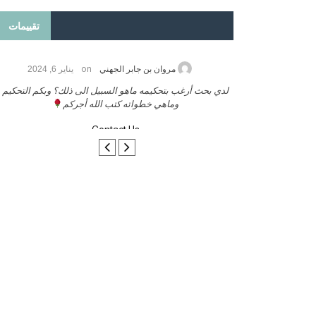
تقييمات
on
2026
مروان بن جابر الجهني
يناير 6, 2024
ب بنشر كتابي معكم
لدي بحث أرغب بتحكيمه ماهو السبيل الى ذلك؟ وبكم التحكيم
وماهي خطواته كتب الله أجركم
Contact Us