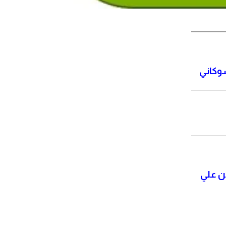
شوكاني
بن علي