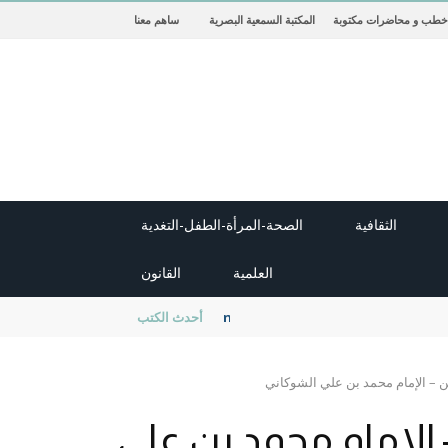
خطب و محاضرات مكتوبة
المكتبة السمعية البصرية
ساهم معنا
الثقافية
الصحة-المرأة-الطفل-التغدية
العلمية
القانون
new cambridge history of islam
أحدث الكتب
ن – الإمام محمد بن علي الشوكاني
 الإمام محمد بن علي