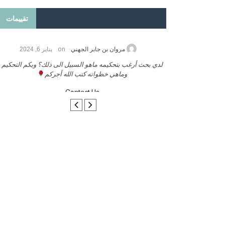
تقييمات
on
2026
مروان بن جابر الجهني
يناير 6, 2024
ب بنشر كتابي معكم
لدي بحث أرغب بتحكيمه ماهو السبيل الى ذلك؟ وبكم التحكيم
وماهي خطواته كتب الله أجركم
Contact Us