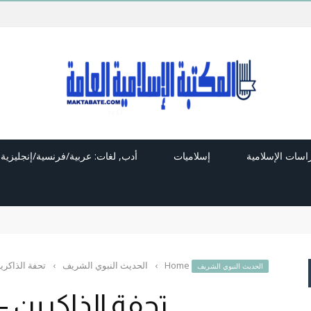
راسات الإسلامية
إسلاميات
أدب, لغات: عربية/فرنسية/إنجليزية
Home
›
الحديث النبوي الشريف
›
تحفة الذاكري
الحديث النبوي الشريف
تحفة الذاكرين –