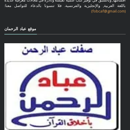
أقسامها, وبالسبق في توفير كتب علمية نفيسة ونادرة في مجالات معرفية عديدة
باللغة العربية, والإنجليزية والفرنسية. فلا تنسونا بالدعاء. للتواصل معنا:
(fobcaf@gmail.com)
موقع عباد الرحمان