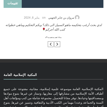
تقييمات
on
مروان بن جابر الجهني
يناير 6, 2024
لدي بحث أرغب بتحكيمه ماهو السبيل الى ذلك؟ وبكم التحكيم وماهي خطواته
كتب الله أجركم
Contact Us
المكتبة الإسلامية العامة
المكتبة الإسلامية العامة موسوعة علمية إسلامية، مجانية، مفتوحة على جميع
أطياف الأمة الإسلامية من مشارقها إلى مغاربها، وتمتاز عن غيرها بتنوع موادها
وبمصداقيتها وحيادها, توفر مجانا للتحميل, مجموعة شاملة من كتب ومؤلفات أهل
السنة والجماعة, وعددا مهما من الكتب الأدبية والثقافية. وتتميز عن غيرها, بتنوع