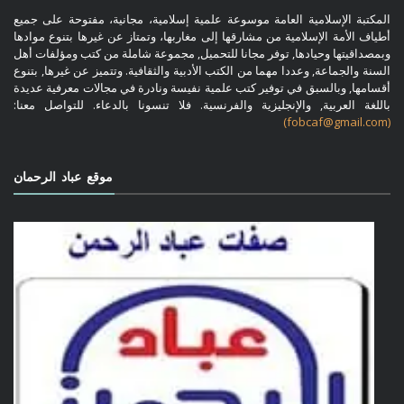
المكتبة الإسلامية العامة موسوعة علمية إسلامية، مجانية، مفتوحة على جميع
أطياف الأمة الإسلامية من مشارقها إلى مغاربها، وتمتاز عن غيرها بتنوع موادها
وبمصداقيتها وحيادها, توفر مجانا للتحميل, مجموعة شاملة من كتب ومؤلفات أهل
السنة والجماعة, وعددا مهما من الكتب الأدبية والثقافية. وتتميز عن غيرها, بتنوع
أقسامها, وبالسبق في توفير كتب علمية نفيسة ونادرة في مجالات معرفية عديدة
باللغة العربية, والإنجليزية والفرنسية. فلا تنسونا بالدعاء. للتواصل معنا:
(fobcaf@gmail.com)
موقع عباد الرحمان