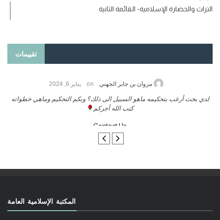
التراث والحضارة الإسلامية- القائمة الثانية
تقييمات
on
حامد الزريقي
يناير 25, 2026
السلام عليكم ورحمة الله وبركاتة أرغب بنشر كتابي معكم
لد
تواصل معنا
المكتبة الإسلامية العامة