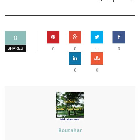
0
+
SHARES
0
0
0
0
0
Boutahar