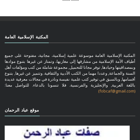
المكتبة الإسلامية العامة
المكتبة الإسلامية العامة موسوعة علمية إسلامية، مجانية، مفتوحة على جميع
أطياف الأمة الإسلامية من مشارقها إلى مغاربها، وتمتاز عن غيرها بتنوع موادها
وبمصداقيتها وحيادها, توفر مجانا للتحميل, مجموعة شاملة من كتب ومؤلفات أهل
السنة والجماعة, وعددا مهما من الكتب الأدبية والثقافية. وتتميز عن غيرها, بتنوع
أقسامها, وبالسبق في توفير كتب علمية نفيسة ونادرة في مجالات معرفية عديدة
باللغة العربية, والإنجليزية والفرنسية. فلا تنسونا بالدعاء. للتواصل معنا:
(fobcaf@gmail.com)
موقع عباد الرحمان