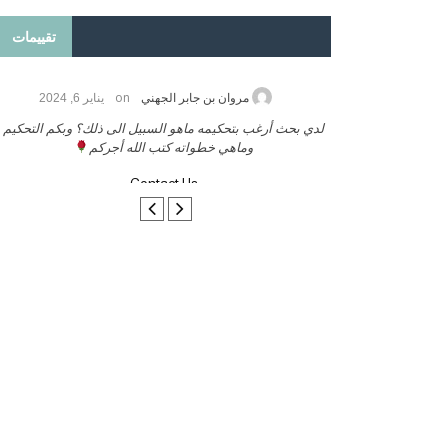
تقييمات
on
2026
مروان بن جابر الجهني
يناير 6, 2024
ب بنشر كتابي معكم
لدي بحث أرغب بتحكيمه ماهو السبيل الى ذلك؟ وبكم التحكيم
وماهي خطواته كتب الله أجركم
Contact Us