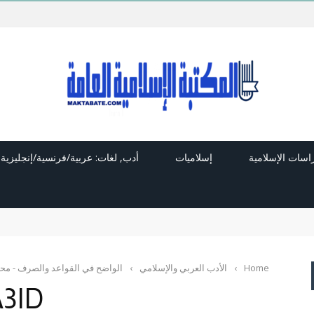
راسات الإسلامية
إسلاميات
أدب, لغات: عربية/فرنسية/إنجليزية
Home
›
الأدب العربي والإسلامي
›
الواضح في القواعد والصرف - محم
3ID