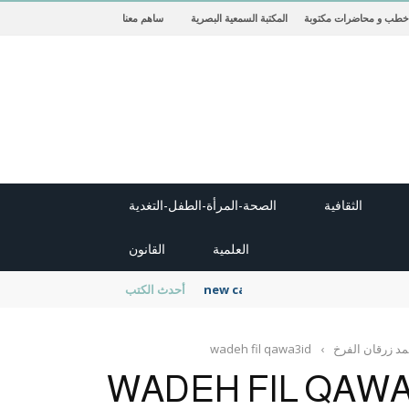
خطب و محاضرات مكتوبة
المكتبة السمعية البصرية
ساهم معنا
الثقافية
الصحة-المرأة-الطفل-التغدية
العلمية
القانون
new cambridge history of islam
أحدث الكتب
د زرقان الفرخ
›
wadeh fil qawa3id
WADEH FIL QAWA