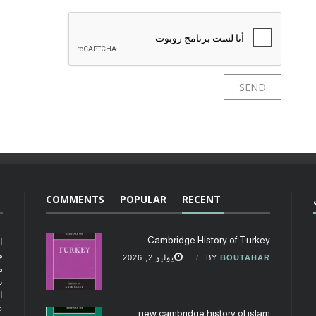
COMMENTS
POPULAR
RECENT
Cambridge History of Turkey
ا
م
BOUTAHAR
BY
يوليو 2, 2026
م
ت
ا
ع
new cambridge history of islam