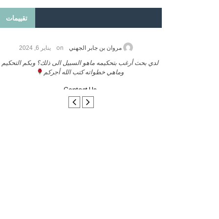
تقييمات
on
2026
مروان بن جابر الجهني
يناير 6, 2024
ب بنشر كتابي معكم
لدي بحث أرغب بتحكيمه ماهو السبيل الى ذلك؟ وبكم التحكيم
وماهي خطواته كتب الله أجركم
Contact Us