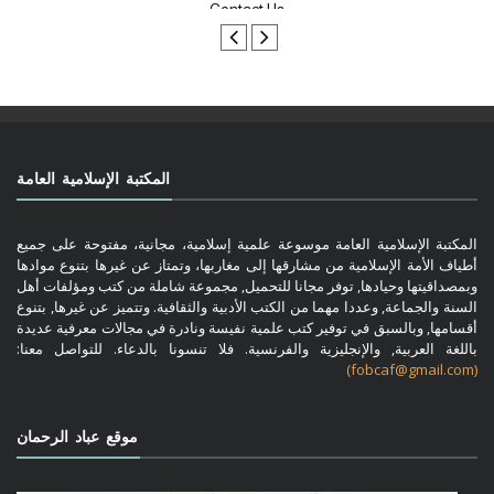
Contact Us
المكتبة الإسلامية العامة
المكتبة الإسلامية العامة موسوعة علمية إسلامية، مجانية، مفتوحة على جميع
أطياف الأمة الإسلامية من مشارقها إلى مغاربها، وتمتاز عن غيرها بتنوع موادها
وبمصداقيتها وحيادها, توفر مجانا للتحميل, مجموعة شاملة من كتب ومؤلفات أهل
السنة والجماعة, وعددا مهما من الكتب الأدبية والثقافية. وتتميز عن غيرها, بتنوع
أقسامها, وبالسبق في توفير كتب علمية نفيسة ونادرة في مجالات معرفية عديدة
باللغة العربية, والإنجليزية والفرنسية. فلا تنسونا بالدعاء. للتواصل معنا:
(fobcaf@gmail.com)
موقع عباد الرحمان