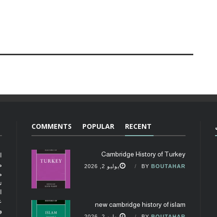
COMMENTS
POPULAR
RECENT
Cambridge History of Turkey
ا
م
BOUTAHAR
BY
يوليو 2, 2026
م
ت
ا
ع
new cambridge history of islam
و
BOUTAHAR
BY
يوليو 2, 2026