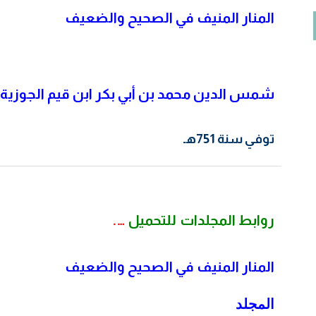
المنار المنيف في الصحيح والضعيف
on
مروان بن جابر الجهني
يناير 6, 2024
لدي بحث أرغب بتحكيمه ماهو السبيل الى ذلك؟ وبكم التحكيم
شمس الدين محمد بن أبي بكر ابن قيم الجوزية
وماهي خطواته كتب الله أجركم
Contact Us
توفي سنة 751هـ
روابط المجلدات
للتحميل
….
المنار المنيف في الصحيح والضعيف
المجلد