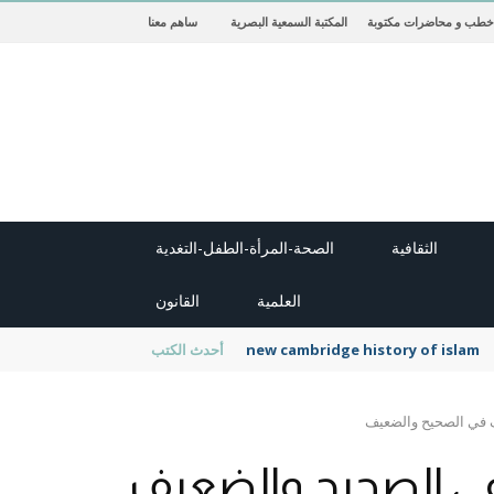
خطب و محاضرات مكتوبة
المكتبة السمعية البصرية
ساهم معنا
الثقافية
الصحة-المرأة-الطفل-التغدية
العلمية
القانون
new cambridge history of islam
أحدث الكتب
ف في الصحيح والضعيف
 في الصحيح والضعيف