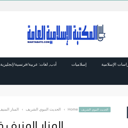
راسات الإسلامية
إسلاميات
أدب, لغات: عربية/فرنسية/إنجليزية
Home
›
الحديث النبوي الشريف
›
المنار المني
الحديث النبوي الشريف
المنار المنيف