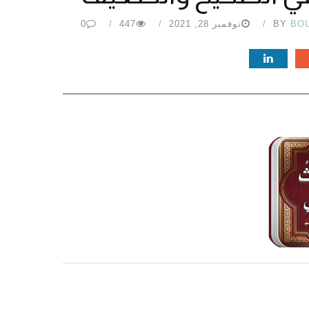
BO
BY
نوفمبر 28, 2021
447
0