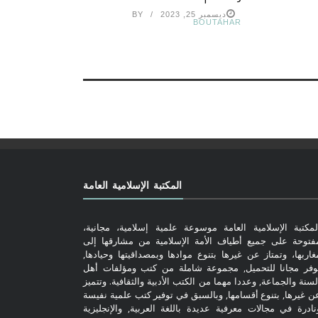
ديسمبر 25, 2023
BY
BOUTAHAR
المكتبة الإسلامية العامة
لمكتبة الإسلامية العامة موسوعة علمية إسلامية، مجانية،
فتوحة على جميع أطياف الأمة الإسلامية من مشارقها إلى
غاربها، وتمتاز عن غيرها بتنوع موادها وبمصداقيتها وحيادها,
وفر مجانا للتحميل, مجموعة شاملة من كتب ومؤلفات أهل
لسنة والجماعة, وعددا مهما من الكتب الأدبية والثقافية. وتتميز
ن غيرها, بتنوع أقسامها, وبالسبق في توفير كتب علمية نفيسة
نادرة في مجالات معرفية عديدة باللغة العربية, والإنجليزية