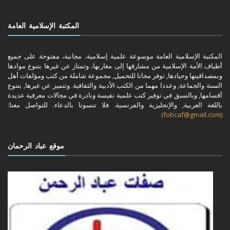
المكتبة الإسلامية العامة
المكتبة الإسلامية العامة موسوعة علمية إسلامية، مجانية، مفتوحة على جميع
أطياف الأمة الإسلامية من مشارقها إلى مغاربها، وتمتاز عن غيرها بتنوع موادها
وبمصداقيتها وحيادها, توفر مجانا للتحميل, مجموعة شاملة من كتب ومؤلفات أهل
السنة والجماعة, وعددا مهما من الكتب الأدبية والثقافية. وتتميز عن غيرها, بتنوع
أقسامها, وبالسبق في توفير كتب علمية نفيسة ونادرة في مجالات معرفية عديدة
باللغة العربية, والإنجليزية والفرنسية. فلا تنسونا بالدعاء. للتواصل معنا:
(fobcaf@gmail.com)
موقع عباد الرحمان