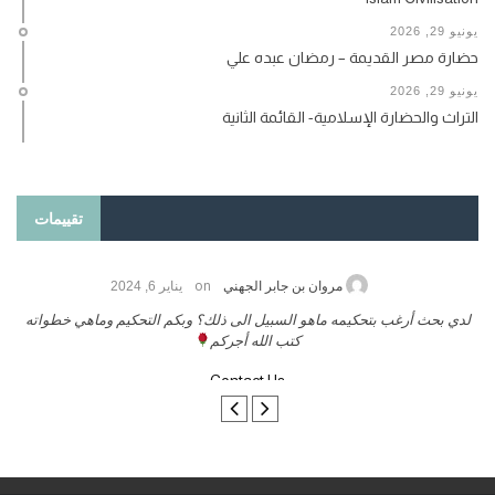
يونيو 29, 2026
حضارة مصر القديمة – رمضان عبده علي
يونيو 29, 2026
التراث والحضارة الإسلامية- القائمة الثانية
تقييمات
on
حامد الزريقي
يناير 25, 2026
السلام عليكم ورحمة الله وبركاتة أرغب بنشر كتابي معكم
لد
تواصل معنا