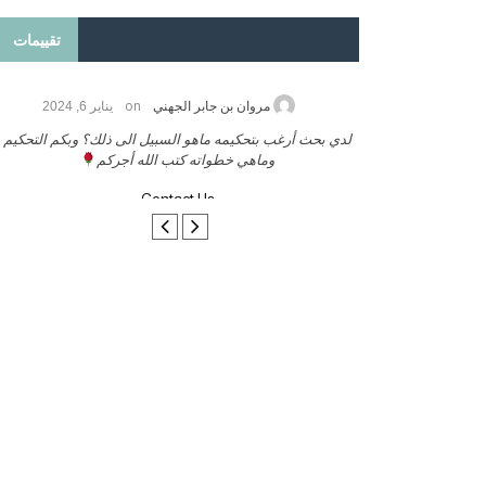
تقييمات
on
2026
مروان بن جابر الجهني
يناير 6, 2024
ب بنشر كتابي معكم
لدي بحث أرغب بتحكيمه ماهو السبيل الى ذلك؟ وبكم التحكيم
وماهي خطواته كتب الله أجركم
Contact Us