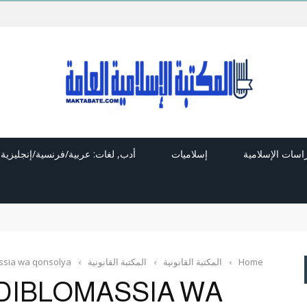
راسات الإسلامية
إسلاميات
أدب, لغات: عربية/فرنسية/إنجليزية
Home
›
المكتبة القانونية
›
المكتبة القانونية
›
ssia wa qonsolya
DIBLOMASSIA WA