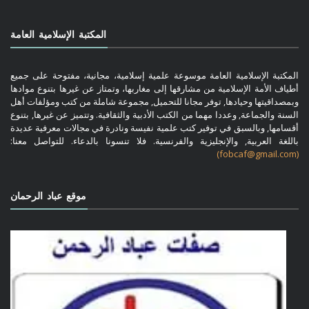
المكتبة الإسلامية العامة
المكتبة الإسلامية العامة موسوعة علمية إسلامية، مجانية، مفتوحة على جميع
أطياف الأمة الإسلامية من مشارقها إلى مغاربها، وتمتاز عن غيرها بتنوع موادها
وبمصداقيتها وحيادها, توفر مجانا للتحميل, مجموعة شاملة من كتب ومؤلفات أهل
السنة والجماعة, وعددا مهما من الكتب الأدبية والثقافية. وتتميز عن غيرها, بتنوع
أقسامها, وبالسبق في توفير كتب علمية نفيسة ونادرة في مجالات معرفية عديدة
باللغة العربية, والإنجليزية والفرنسية. فلا تنسونا بالدعاء. للتواصل معنا:
(fobcaf@gmail.com)
موقع عباد الرحمان