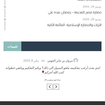
يونيو 29, 2026
حضارة مصر القديمة – رمضان عبده علي
يونيو 29, 2026
التراث والحضارة الإسلامية- القائمة الثانية
تقييمات
on
حامد الزريقي
يناير 25, 2026
السلام عليكم ورحمة الله وبركاتة أرغب بنشر كتابي معكم
لد
تواصل معنا