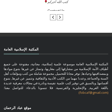
تواصل معنا
المكتبة الإسلامية العامة
المكتبة الإسلامية العامة موسوعة علمية إسلامية، مجانية، مفتوحة على جميع
أطياف الأمة الإسلامية من مشارقها إلى مغاربها، وتمتاز عن غيرها بتنوع موادها
وبمصداقيتها وحيادها, توفر مجانا للتحميل, مجموعة شاملة من كتب ومؤلفات أهل
السنة والجماعة, وعددا مهما من الكتب الأدبية والثقافية. وتتميز عن غيرها, بتنوع
أقسامها, وبالسبق في توفير كتب علمية نفيسة ونادرة في مجالات معرفية عديدة
باللغة العربية, والإنجليزية والفرنسية. فلا تنسونا بالدعاء. للتواصل معنا:
(fobcaf@gmail.com)
موقع عباد الرحمان