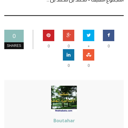
0
+
SHARES
0
0
0
0
0
Boutahar