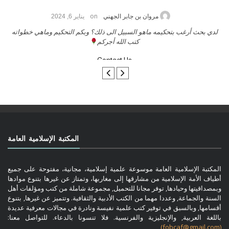
on
حامد الزريقي
يناير 25, 2026
السلام عليكم ورحمة الله وبركاتة أرغب بنشر كتابي معكم
لدي بحث أ
تواصل معنا
المكتبة الإسلامية العامة
المكتبة الإسلامية العامة موسوعة علمية إسلامية، مجانية، مفتوحة على جميع
أطياف الأمة الإسلامية من مشارقها إلى مغاربها، وتمتاز عن غيرها بتنوع موادها
وبمصداقيتها وحيادها, توفر مجانا للتحميل, مجموعة شاملة من كتب ومؤلفات أهل
السنة والجماعة, وعددا مهما من الكتب الأدبية والثقافية. وتتميز عن غيرها, بتنوع
أقسامها, وبالسبق في توفير كتب علمية نفيسة ونادرة في مجالات معرفية عديدة
باللغة العربية, والإنجليزية والفرنسية. فلا تنسونا بالدعاء. للتواصل معنا:
(fobcaf@gmail.com)